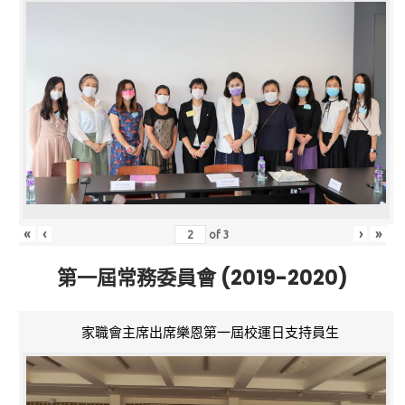
«
‹
›
»
of
3
第一屆常務委員會 (2019-2020)
家職會主席出席樂恩第一屆校運日支持員生