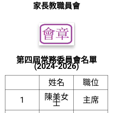
家長教職員會
第四屆常務委員會名單
(2024-2026)
姓名
職位
陳美女
1
主席
士