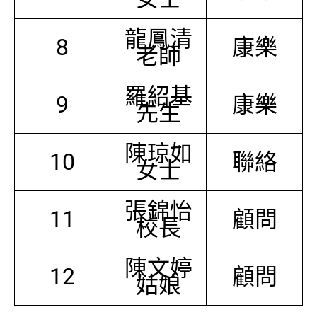
龍鳳清
8
康樂
老師
羅紹基
9
康樂
先生
陳琼如
10
聯絡
女士
張錦怡
11
顧問
校長
陳文婷
12
顧問
姑娘