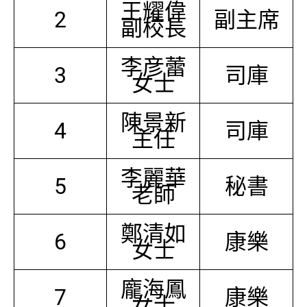
王耀偉
2
副主席
副校長
李彦蕾
3
司庫
女士
陳景新
4
司庫
主任
李麗華
5
秘書
老師
鄭清如
6
康樂
女士
龐海鳳
7
康樂
女士