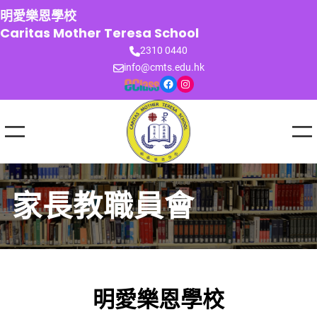
跳
明愛樂恩學校
至
Caritas Mother Teresa School
主
2310 0440
要
info@cmts.edu.hk
內
Facebook
Instagram
容
家長教職員會
明愛樂恩學校