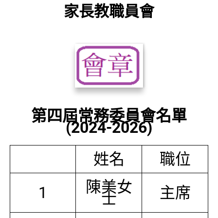
家長教職員會
第四屆常務委員會名單
(2024-2026)
姓名
職位
陳美女
1
主席
士