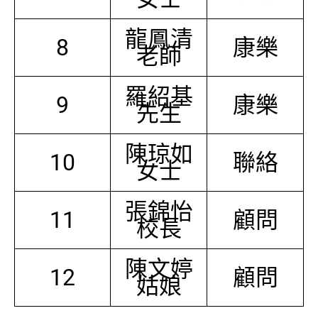
龍鳳清
8
康樂
老師
羅紹基
9
康樂
先生
陳琼如
10
聯絡
女士
張錦怡
11
顧問
校長
陳文婷
12
顧問
姑娘