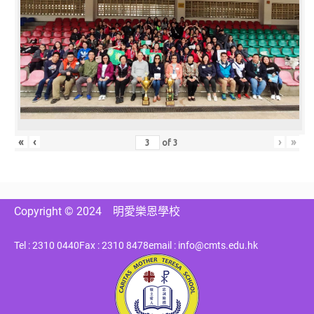
«
‹
›
»
of
3
Copyright © 2024
明愛樂恩學校
Tel : 2310 0440
Fax : 2310 8478
email : info@cmts.edu.hk