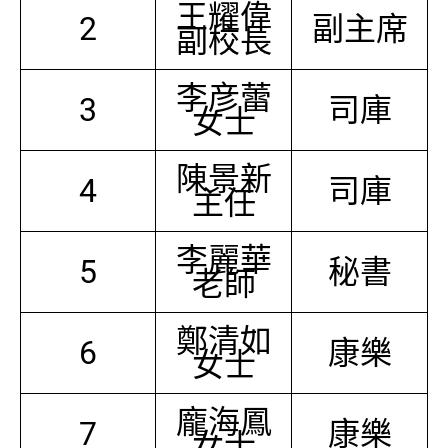
王耀偉
2
副主席
副校長
李彦蕾
3
司庫
女士
陳景新
4
司庫
主任
李麗華
5
秘書
老師
鄭清如
6
康樂
女士
龐海鳳
7
康樂
女士