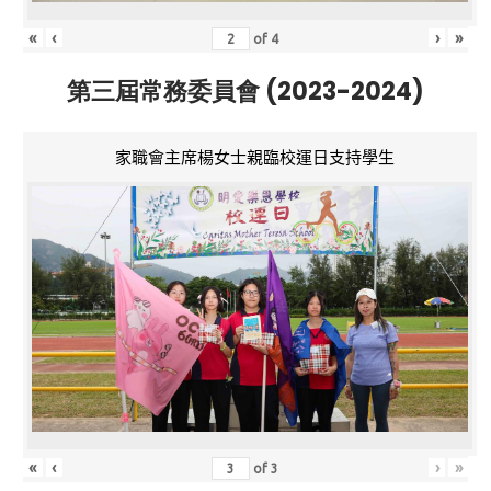
«
‹
›
»
of
4
第三屆常務委員會 (2023-2024)
家職會主席楊女士親臨校運日支持學生
«
‹
›
»
of
3