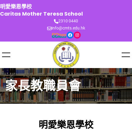
跳
明愛樂恩學校
至
Caritas Mother Teresa School
主
2310 0440
要
info@cmts.edu.hk
內
Facebook
Instagram
容
家長教職員會
明愛樂恩學校