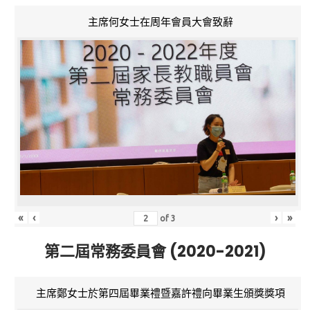
主席何女士在周年會員大會致辭
«
‹
›
»
of
3
第二屆常務委員會 (2020-2021)
主席鄭女士於第四屆畢業禮暨嘉許禮向畢業生頒獎獎項