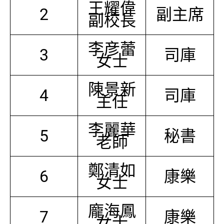
王耀偉
2
副主席
副校長
李彦蕾
3
司庫
女士
陳景新
4
司庫
主任
李麗華
5
秘書
老師
鄭清如
6
康樂
女士
龐海鳳
7
康樂
女士