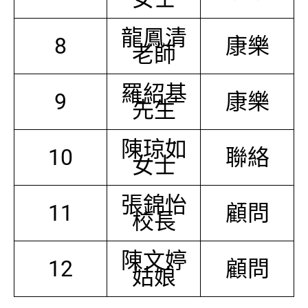
龍鳳清
8
康樂
老師
羅紹基
9
康樂
先生
陳琼如
10
聯絡
女士
張錦怡
11
顧問
校長
陳文婷
12
顧問
姑娘