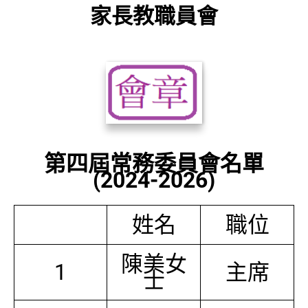
家長教職員會
第四屆常務委員會名單
(2024-2026)
姓名
職位
陳美女
1
主席
士