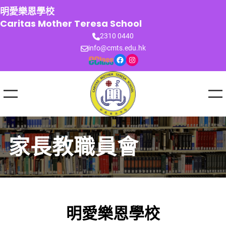
跳
明愛樂恩學校
至
Caritas Mother Teresa School
主
2310 0440
要
info@cmts.edu.hk
內
Facebook
Instagram
容
家長教職員會
明愛樂恩學校