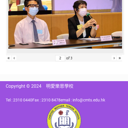
«
‹
›
»
of
3
Copyright © 2024
明愛樂恩學校
Tel : 2310 0440
Fax : 2310 8478
email : info@cmts.edu.hk