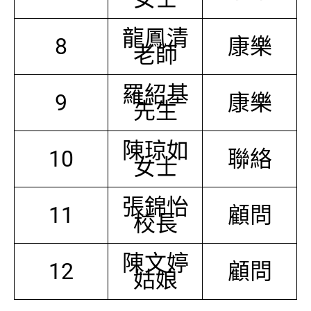
龍鳳清
8
康樂
老師
羅紹基
9
康樂
先生
陳琼如
10
聯絡
女士
張錦怡
11
顧問
校長
陳文婷
12
顧問
姑娘