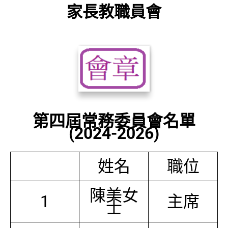
家長教職員會
第四屆常務委員會名單
(2024-2026)
姓名
職位
陳美女
1
主席
士