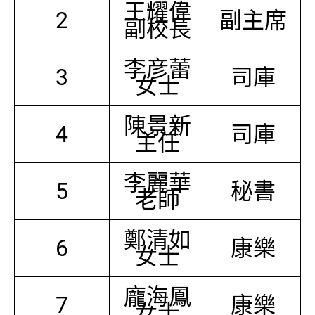
王耀偉
2
副主席
副校長
李彦蕾
3
司庫
女士
陳景新
4
司庫
主任
李麗華
5
秘書
老師
鄭清如
6
康樂
女士
龐海鳳
7
康樂
女士