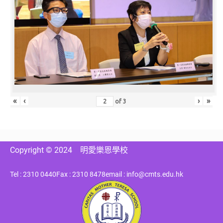
«
‹
›
»
of
3
Copyright © 2024
明愛樂恩學校
Tel : 2310 0440
Fax : 2310 8478
email : info@cmts.edu.hk