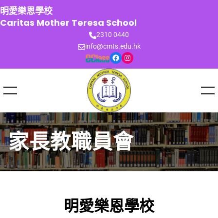
跳
明愛樂恩學校
至
Caritas Mother Teresa School
主
2310 0440
要
info@cmts.edu.hk
內
Facebook
Instagram
容
家長教職員會
明愛樂恩學校