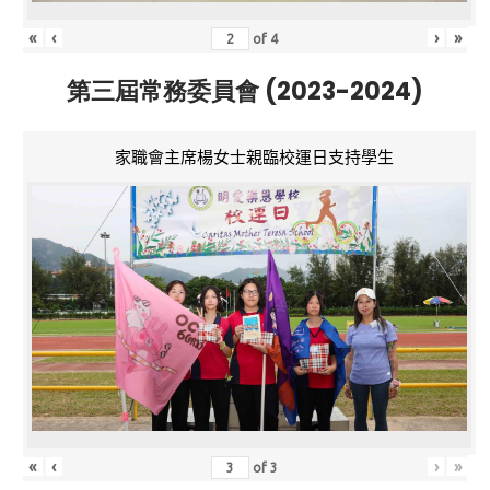
«
‹
›
»
of
4
第三屆常務委員會 (2023-2024)
家職會主席楊女士親臨校運日支持學生
«
‹
›
»
of
3