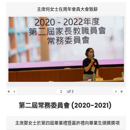
主席何女士在周年會員大會致辭
«
‹
›
»
of
3
第二屆常務委員會 (2020-2021)
主席鄭女士於第四屆畢業禮暨嘉許禮向畢業生頒獎獎項