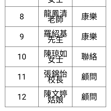
龍鳳清
8
康樂
老師
羅紹基
9
康樂
先生
陳琼如
10
聯絡
女士
張錦怡
11
顧問
校長
陳文婷
12
顧問
姑娘