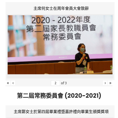
主席何女士在周年會員大會致辭
«
‹
›
»
of
3
第二屆常務委員會 (2020-2021)
主席鄭女士於第四屆畢業禮暨嘉許禮向畢業生頒獎獎項