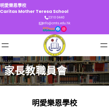
跳
明愛樂恩學校
至
Caritas Mother Teresa School
主
2310 0440
要
info@cmts.edu.hk
內
Facebook
Instagram
容
家長教職員會
明愛樂恩學校