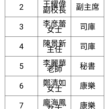
王耀偉
2
副主席
副校長
李彦蕾
3
司庫
女士
陳景新
4
司庫
主任
李麗華
5
秘書
老師
鄭清如
6
康樂
女士
龐海鳳
7
康樂
女士