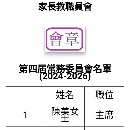
家長教職員會
第四屆常務委員會名單
(2024-2026)
姓名
職位
陳美女
1
主席
士