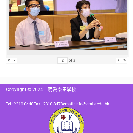
«
‹
›
»
of
3
Copyright © 2024
明愛樂恩學校
Tel : 2310 0440
Fax : 2310 8478
email : info@cmts.edu.hk