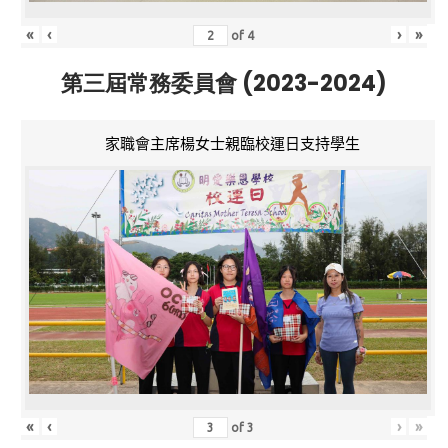
«
‹
›
»
of
4
第三屆常務委員會 (2023-2024)
家職會主席楊女士親臨校運日支持學生
«
‹
›
»
of
3