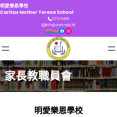
跳
明愛樂恩學校
至
Caritas Mother Teresa School
主
2310 0440
要
info@cmts.edu.hk
內
Facebook
Instagram
容
家長教職員會
明愛樂恩學校