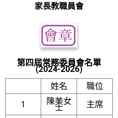
家長教職員會
第四屆常務委員會名單
(2024-2026)
姓名
職位
陳美女
1
主席
士