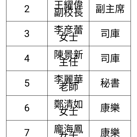
王耀偉
2
副主席
副校長
李彦蕾
3
司庫
女士
陳景新
4
司庫
主任
李麗華
5
秘書
老師
鄭清如
6
康樂
女士
龐海鳳
7
康樂
女士