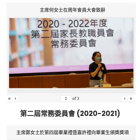
主席何女士在周年會員大會致辭
«
‹
›
»
of
3
第二屆常務委員會 (2020-2021)
主席鄭女士於第四屆畢業禮暨嘉許禮向畢業生頒獎獎項