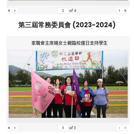
«
‹
›
»
of
4
第三屆常務委員會 (2023-2024)
家職會主席楊女士親臨校運日支持學生
«
‹
›
»
of
3