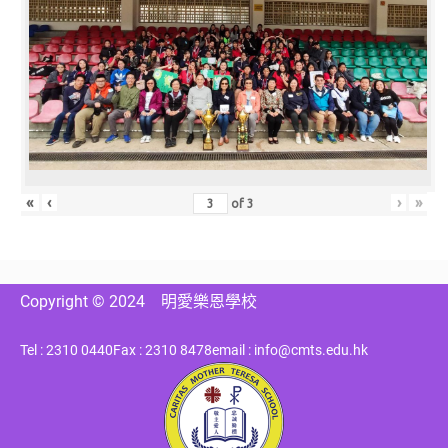
«
‹
›
»
of
3
Copyright © 2024
明愛樂恩學校
Tel : 2310 0440
Fax : 2310 8478
email : info@cmts.edu.hk