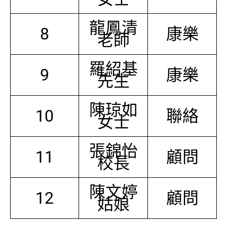
龍鳳清
8
康樂
老師
羅紹基
9
康樂
先生
陳琼如
10
聯絡
女士
張錦怡
11
顧問
校長
陳文婷
12
顧問
姑娘