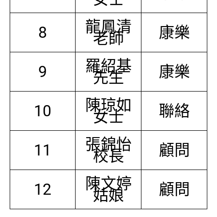
龍鳳清
8
康樂
老師
羅紹基
9
康樂
先生
陳琼如
10
聯絡
女士
張錦怡
11
顧問
校長
陳文婷
12
顧問
姑娘