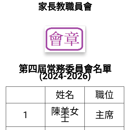
家長教職員會
第四屆常務委員會名單
(2024-2026)
姓名
職位
陳美女
1
主席
士