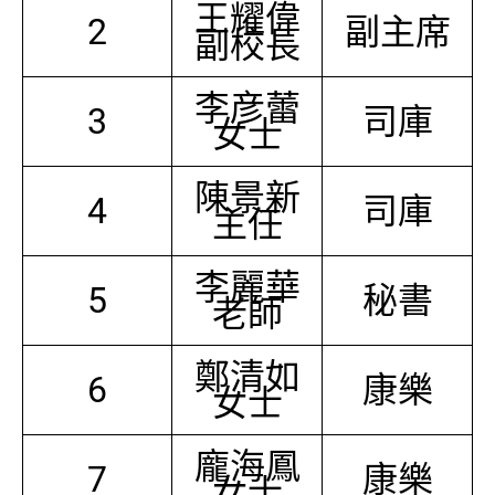
王耀偉
2
副主席
副校長
李彦蕾
3
司庫
女士
陳景新
4
司庫
主任
李麗華
5
秘書
老師
鄭清如
6
康樂
女士
龐海鳳
7
康樂
女士