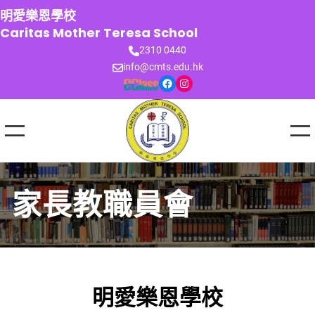
跳
明愛樂恩學校
至
Caritas Mother Teresa School
主
2310 0440
要
info@cmts.edu.hk
內
Facebook
Instagram
容
家長教職員會
明愛樂恩學校