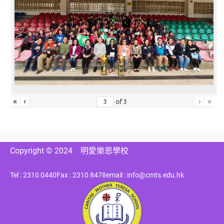
«
‹
›
»
of
3
Copyright © 2024
明愛樂恩學校
Tel : 2310 0440
Fax : 2310 8478
email : info@cmts.edu.hk