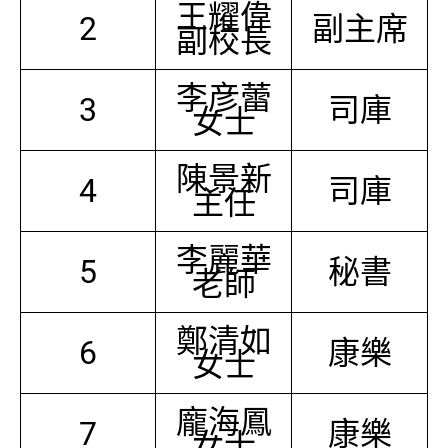
王耀偉
2
副主席
副校長
李彦蕾
3
司庫
女士
陳景新
4
司庫
主任
李麗華
5
秘書
老師
鄭清如
6
康樂
女士
龐海鳳
7
康樂
女士