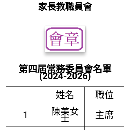
家長教職員會
第四屆常務委員會名單
(2024-2026)
姓名
職位
陳美女
1
主席
士