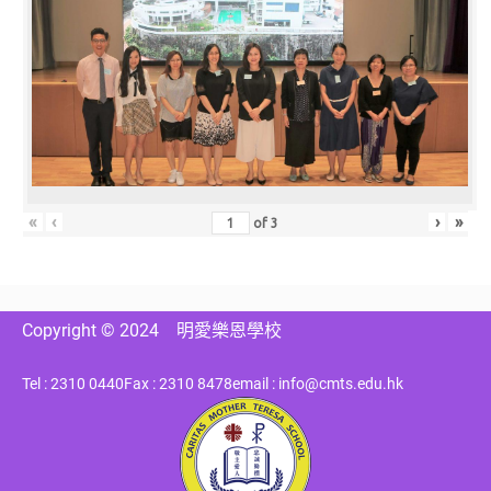
«
‹
›
»
of
3
Copyright © 2024
明愛樂恩學校
Tel : 2310 0440
Fax : 2310 8478
email : info@cmts.edu.hk