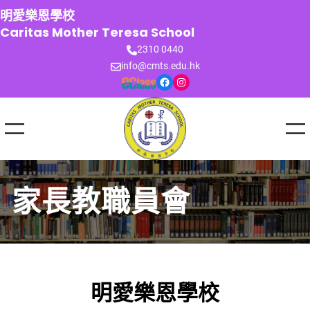
跳
明愛樂恩學校
至
Caritas Mother Teresa School
主
2310 0440
要
info@cmts.edu.hk
內
Facebook
Instagram
容
家長教職員會
明愛樂恩學校