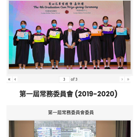
«
‹
›
»
of
3
第一屆常務委員會 (2019-2020)
第一屆常務委員會委員