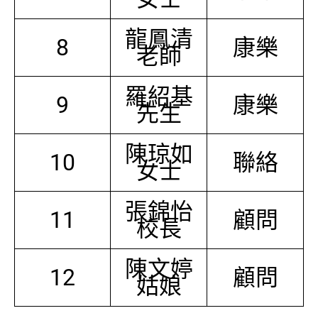
龍鳳清
8
康樂
老師
羅紹基
9
康樂
先生
陳琼如
10
聯絡
女士
張錦怡
11
顧問
校長
陳文婷
12
顧問
姑娘