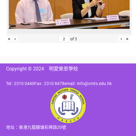
«
‹
›
»
of
3
Copyright © 2024
明愛樂恩學校
Tel : 2310 0440
Fax : 2310 8478
email : info@cmts.edu.hk
地址：香港九龍觀塘彩興路20號