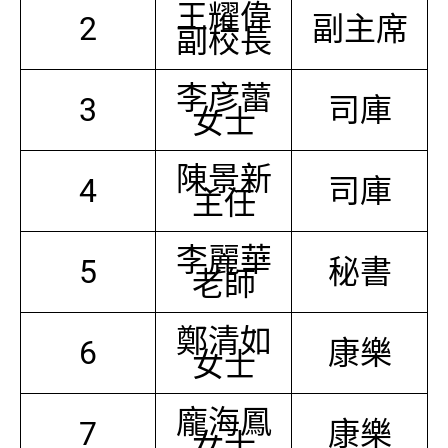
王耀偉
2
副主席
副校長
李彦蕾
3
司庫
女士
陳景新
4
司庫
主任
李麗華
5
秘書
老師
鄭清如
6
康樂
女士
龐海鳳
7
康樂
女士