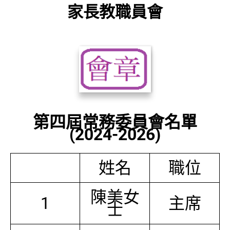
家長教職員會
第四屆常務委員會名單
(2024-2026)
姓名
職位
陳美女
1
主席
士