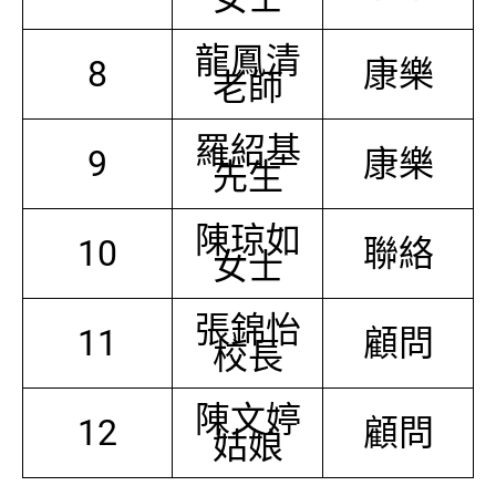
龍鳳清
8
康樂
老師
羅紹基
9
康樂
先生
陳琼如
10
聯絡
女士
張錦怡
11
顧問
校長
陳文婷
12
顧問
姑娘