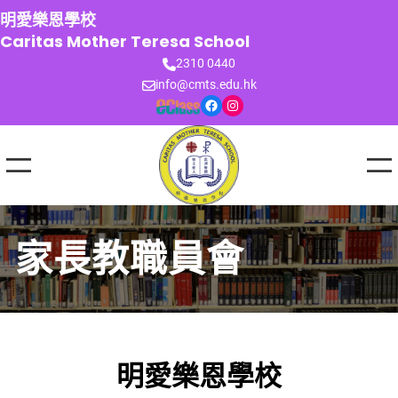
跳
明愛樂恩學校
至
Caritas Mother Teresa School
主
2310 0440
要
info@cmts.edu.hk
內
Facebook
Instagram
容
家長教職員會
明愛樂恩學校