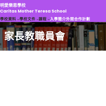
跳
明愛樂恩學校
至
Caritas Mother Teresa School
主
學校資料
學校文件
課程
入學簡介
外間合作計劃
要
內
容
家長教職員會