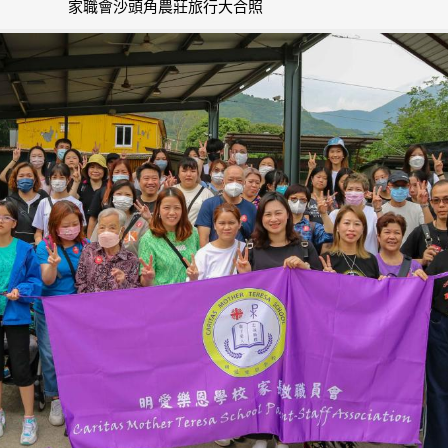
家職會沙頭角農莊旅行大合照