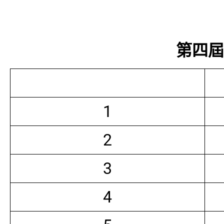
第四屆常
1
2
3
4