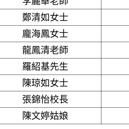
李麗華老師
鄭清如女士
龐海鳳女士
龍鳳清老師
羅紹基先生
陳琼如女士
張錦怡校長
陳文婷姑娘