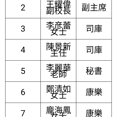
王耀偉
2
副主席
副校長
李彦蕾
3
司庫
女士
陳景新
4
司庫
主任
李麗華
5
秘書
老師
鄭清如
6
康樂
女士
龐海鳳
7
康樂
女士