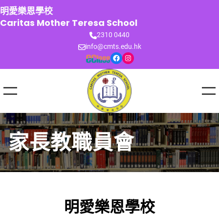
跳
明愛樂恩學校
至
Caritas Mother Teresa School
主
2310 0440
要
info@cmts.edu.hk
內
Facebook
Instagram
容
家長教職員會
明愛樂恩學校