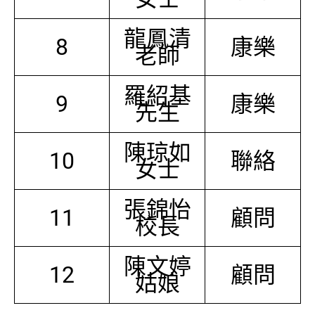
龍鳳清
8
康樂
老師
羅紹基
9
康樂
先生
陳琼如
10
聯絡
女士
張錦怡
11
顧問
校長
陳文婷
12
顧問
姑娘