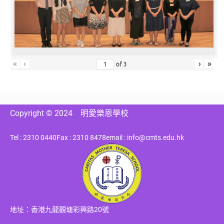
«
‹
›
»
of
3
Copyright © 2024
明愛樂恩學校
Tel : 2310 0440
Fax : 2310 8478
email : info@cmts.edu.hk
地址：香港九龍觀塘彩興路20號