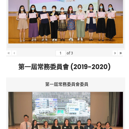
«
‹
›
»
of
3
第一屆常務委員會 (2019-2020)
第一屆常務委員會委員