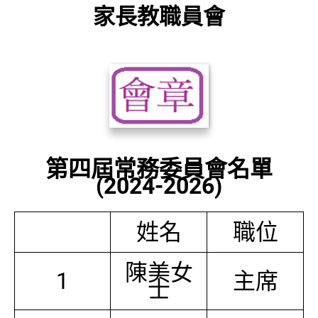
家長教職員會
第四屆常務委員會名單
(2024-2026)
姓名
職位
陳美女
1
主席
士