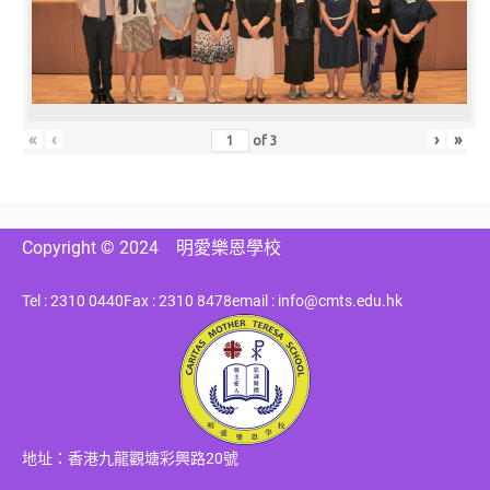
«
‹
›
»
of
3
Copyright © 2024
明愛樂恩學校
Tel : 2310 0440
Fax : 2310 8478
email : info@cmts.edu.hk
地址：香港九龍觀塘彩興路20號