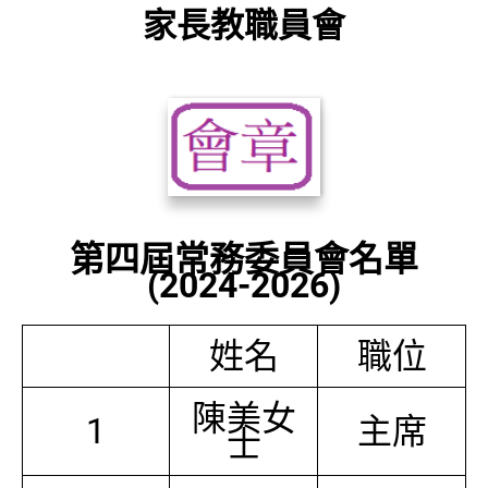
家長教職員會
第四屆常務委員會名單
(2024-2026)
姓名
職位
陳美女
1
主席
士