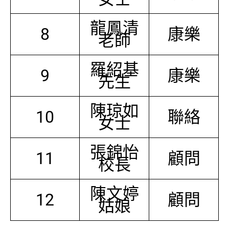
龍鳳清
8
康樂
老師
羅紹基
9
康樂
先生
陳琼如
10
聯絡
女士
張錦怡
11
顧問
校長
陳文婷
12
顧問
姑娘