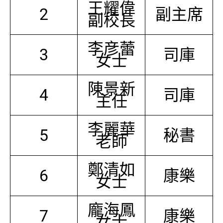
王耀偉
2
副主席
副校長
李彦蕾
3
司庫
女士
陳景新
4
司庫
主任
李麗華
5
秘書
老師
鄭清如
6
康樂
女士
龐海鳳
7
康樂
女士