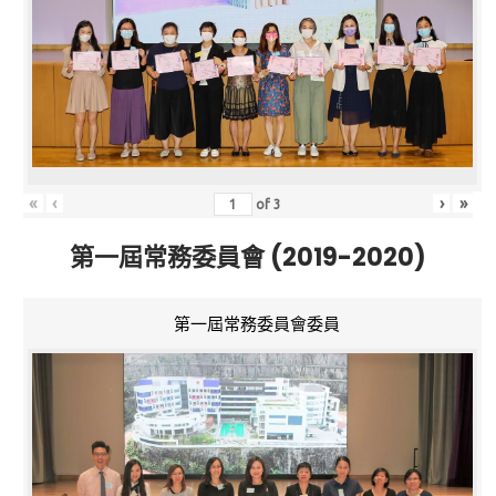
«
‹
›
»
of
3
第一屆常務委員會 (2019-2020)
第一屆常務委員會委員