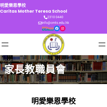
跳
明愛樂恩學校
至
Caritas Mother Teresa School
主
2310 0440
要
info@cmts.edu.hk
內
Facebook
Instagram
容
家長教職員會
明愛樂恩學校