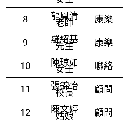
龍鳳清
8
康樂
老師
羅紹基
9
康樂
先生
陳琼如
10
聯絡
女士
張錦怡
11
顧問
校長
陳文婷
12
顧問
姑娘