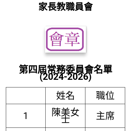
家長教職員會
第四屆常務委員會名單
(2024-2026)
姓名
職位
陳美女
1
主席
士