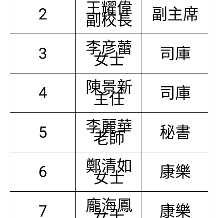
王耀偉
2
副主席
副校長
李彦蕾
3
司庫
女士
陳景新
4
司庫
主任
李麗華
5
秘書
老師
鄭清如
6
康樂
女士
龐海鳳
7
康樂
女士