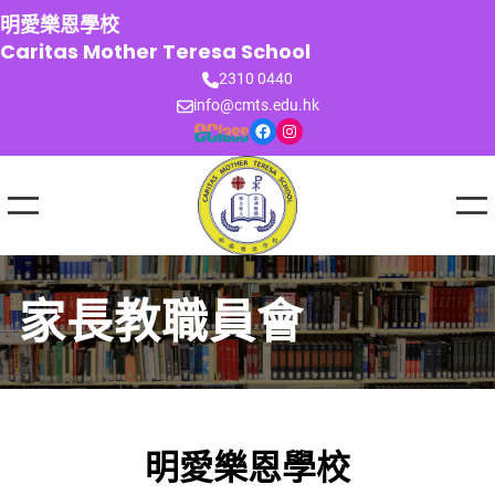
跳
明愛樂恩學校
至
Caritas Mother Teresa School
主
2310 0440
要
info@cmts.edu.hk
內
Facebook
Instagram
容
家長教職員會
明愛樂恩學校