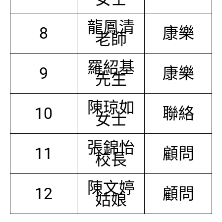
龍鳳清
8
康樂
老師
羅紹基
9
康樂
先生
陳琼如
10
聯絡
女士
張錦怡
11
顧問
校長
陳文婷
12
顧問
姑娘