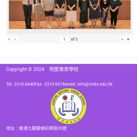
«
‹
›
»
of
3
Copyright © 2024
明愛樂恩學校
Tel : 2310 0440
Fax : 2310 8478
email : info@cmts.edu.hk
地址：香港九龍觀塘彩興路20號