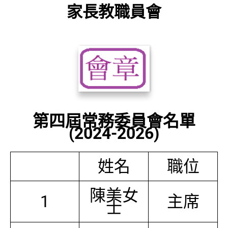
家長教職員會
第四屆常務委員會名單
(2024-2026)
姓名
職位
陳美女
1
主席
士