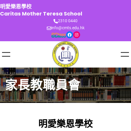
跳
明愛樂恩學校
至
Caritas Mother Teresa School
主
2310 0440
要
info@cmts.edu.hk
內
Facebook
Instagram
容
家長教職員會
明愛樂恩學校