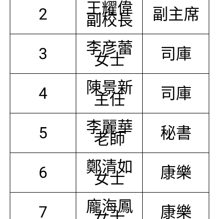
王耀偉
2
副主席
副校長
李彦蕾
3
司庫
女士
陳景新
4
司庫
主任
李麗華
5
秘書
老師
鄭清如
6
康樂
女士
龐海鳳
7
康樂
女士