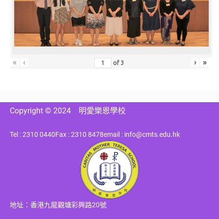
«
‹
›
»
of
3
Copyright © 2024
明愛樂恩學校
Tel : 2310 0440
Fax : 2310 8478
email : info@cmts.edu.hk
地址：香港九龍觀塘彩興路20號