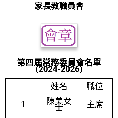
家長教職員會
第四屆常務委員會名單
(2024-2026)
姓名
職位
陳美女
1
主席
士