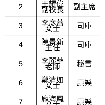
王耀偉
2
副主席
副校長
李彦蕾
3
司庫
女士
陳景新
4
司庫
主任
李麗華
5
秘書
老師
鄭清如
6
康樂
女士
龐海鳳
7
康樂
女士