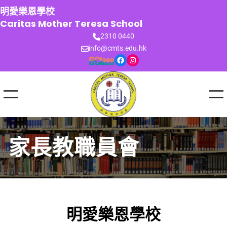
跳
明愛樂恩學校
至
Caritas Mother Teresa School
主
2310 0440
要
info@cmts.edu.hk
內
Facebook
Instagram
容
家長教職員會
明愛樂恩學校