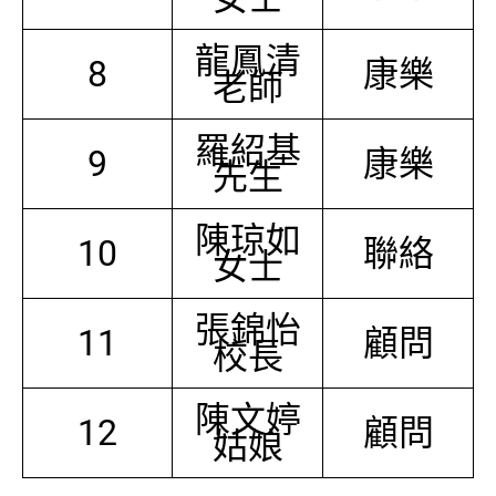
龍鳳清
8
康樂
老師
羅紹基
9
康樂
先生
陳琼如
10
聯絡
女士
張錦怡
11
顧問
校長
陳文婷
12
顧問
姑娘