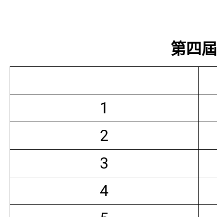
第四屆常
1
2
3
4