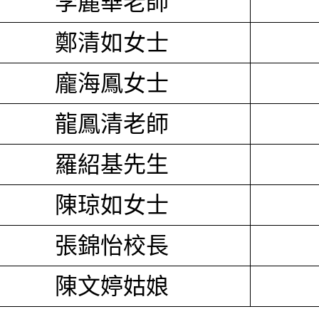
李麗華老師
鄭清如女士
龐海鳳女士
龍鳳清老師
羅紹基先生
陳琼如女士
張錦怡校長
陳文婷姑娘