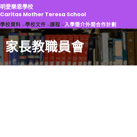
跳
明愛樂恩學校
至
Caritas Mother Teresa School
主
學校資料
學校文件
課程
入學簡介
外間合作計劃
要
內
容
家長教職員會