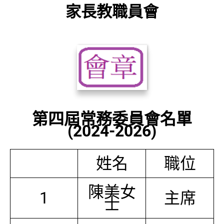
家長教職員會
第四屆常務委員會名單
(2024-2026)
姓名
職位
陳美女
1
主席
士