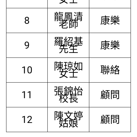
龍鳳清
8
康樂
老師
羅紹基
9
康樂
先生
陳琼如
10
聯絡
女士
張錦怡
11
顧問
校長
陳文婷
12
顧問
姑娘