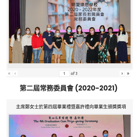
«
‹
›
»
of
3
第二屆常務委員會 (2020-2021)
主席鄭女士於第四屆畢業禮暨嘉許禮向畢業生頒獎獎項