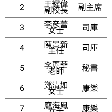
王耀偉
2
副主席
副校長
李彦蕾
3
司庫
女士
陳景新
4
司庫
主任
李麗華
5
秘書
老師
鄭清如
6
康樂
女士
龐海鳳
7
康樂
女士