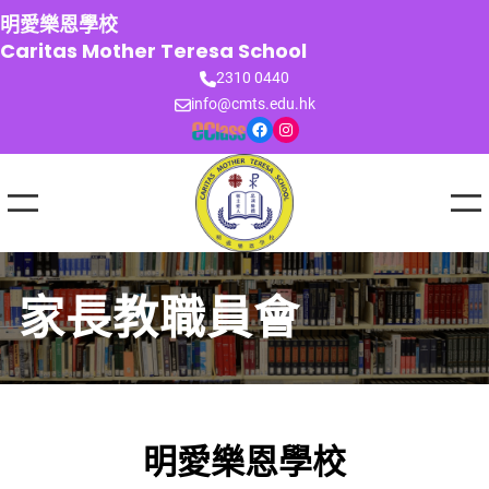
跳
明愛樂恩學校
至
Caritas Mother Teresa School
主
2310 0440
要
info@cmts.edu.hk
內
Facebook
Instagram
容
家長教職員會
明愛樂恩學校