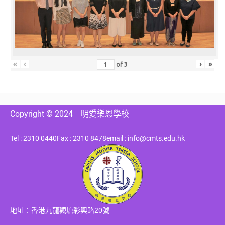
«
‹
›
»
of
3
Copyright © 2024
明愛樂恩學校
Tel : 2310 0440
Fax : 2310 8478
email : info@cmts.edu.hk
地址：香港九龍觀塘彩興路20號