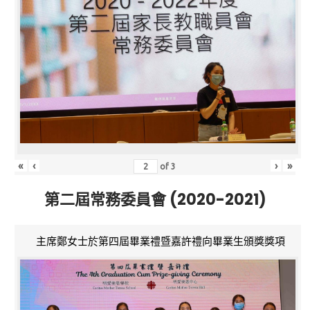
«
‹
›
»
of
3
第二屆常務委員會 (2020-2021)
主席鄭女士於第四屆畢業禮暨嘉許禮向畢業生頒獎獎項