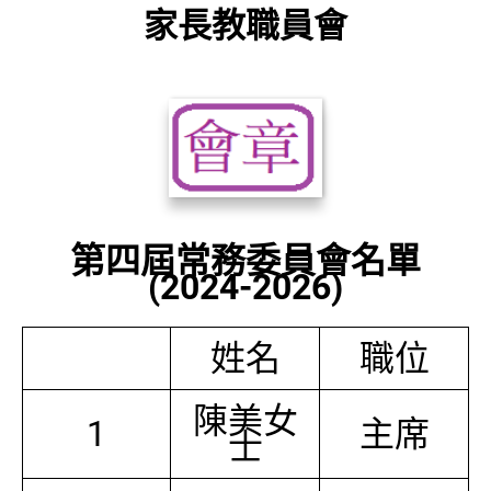
家長教職員會
第四屆常務委員會名單
(2024-2026)
姓名
職位
陳美女
1
主席
士