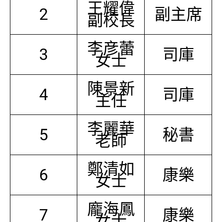
王耀偉
2
副主席
副校長
李彦蕾
3
司庫
女士
陳景新
4
司庫
主任
李麗華
5
秘書
老師
鄭清如
6
康樂
女士
龐海鳳
7
康樂
女士