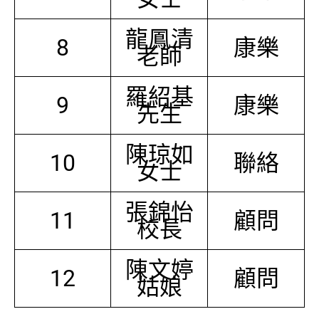
龍鳳清
8
康樂
老師
羅紹基
9
康樂
先生
陳琼如
10
聯絡
女士
張錦怡
11
顧問
校長
陳文婷
12
顧問
姑娘