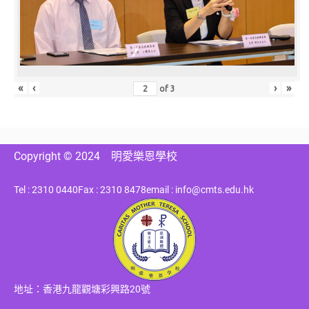
«
‹
›
»
of
3
Copyright © 2024
明愛樂恩學校
Tel : 2310 0440
Fax : 2310 8478
email : info@cmts.edu.hk
地址：香港九龍觀塘彩興路20號