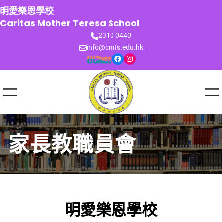
跳
明愛樂恩學校
至
Caritas Mother Teresa School
主
2310 0440
要
info@cmts.edu.hk
內
Facebook
Instagram
容
家長教職員會
明愛樂恩學校