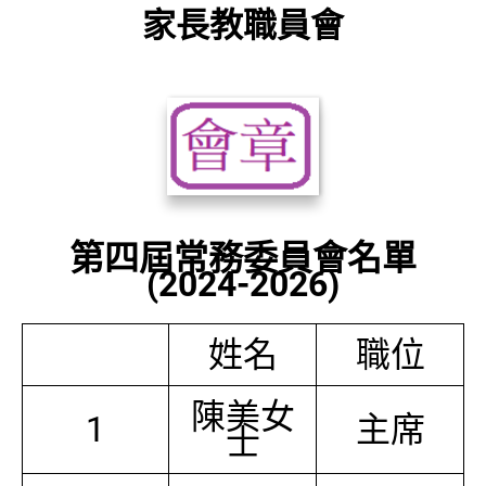
家長教職員會
第四屆常務委員會名單
(2024-2026)
姓名
職位
陳美女
1
主席
士