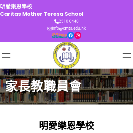
跳
明愛樂恩學校
至
Caritas Mother Teresa School
主
2310 0440
要
info@cmts.edu.hk
內
Facebook
Instagram
容
家長教職員會
明愛樂恩學校