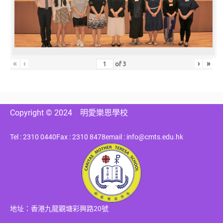
«
‹
›
»
of
3
Copyright © 2024
明愛樂恩學校
Tel : 2310 0440
Fax : 2310 8478
email : info@cmts.edu.hk
地址：香港九龍觀塘彩興路20號