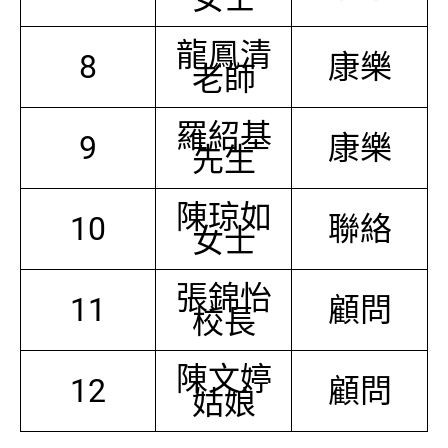
龍鳳清
8
康樂
老師
羅紹基
9
康樂
先生
陳琼如
10
聯絡
女士
張錦怡
11
顧問
校長
陳文婷
12
顧問
姑娘