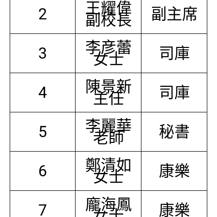
王耀偉
2
副主席
副校長
李彦蕾
3
司庫
女士
陳景新
4
司庫
主任
李麗華
5
秘書
老師
鄭清如
6
康樂
女士
龐海鳳
7
康樂
女士