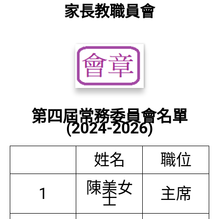
家長教職員會
第四屆常務委員會名單
(2024-2026)
姓名
職位
陳美女
1
主席
士