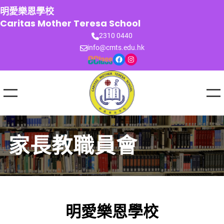
跳
明愛樂恩學校
至
Caritas Mother Teresa School
主
2310 0440
要
info@cmts.edu.hk
內
Facebook
Instagram
容
家長教職員會
明愛樂恩學校