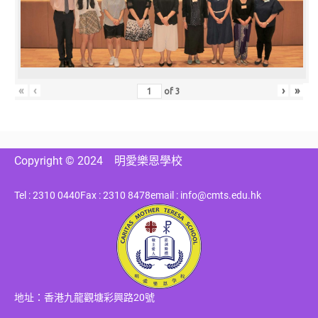
«
‹
›
»
of
3
Copyright © 2024
明愛樂恩學校
Tel : 2310 0440
Fax : 2310 8478
email : info@cmts.edu.hk
地址：香港九龍觀塘彩興路20號