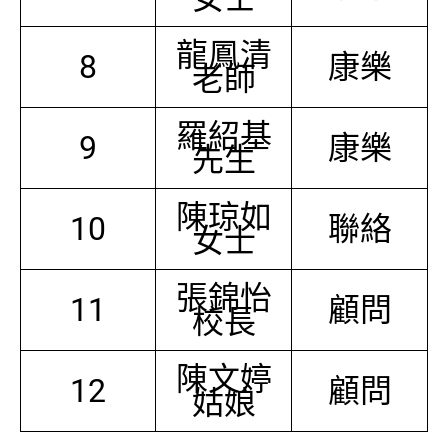
龍鳳清
8
康樂
老師
羅紹基
9
康樂
先生
陳琼如
10
聯絡
女士
張錦怡
11
顧問
校長
陳文婷
12
顧問
姑娘