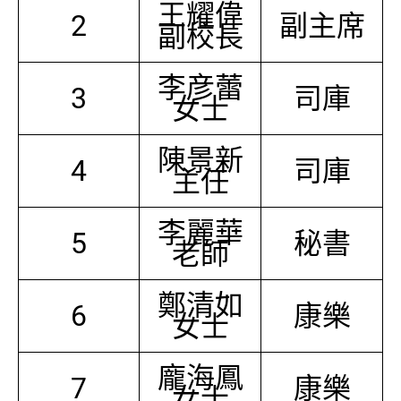
王耀偉
2
副主席
副校長
李彦蕾
3
司庫
女士
陳景新
4
司庫
主任
李麗華
5
秘書
老師
鄭清如
6
康樂
女士
龐海鳳
7
康樂
女士