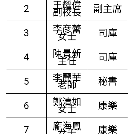
王耀偉
2
副主席
副校長
李彦蕾
3
司庫
女士
陳景新
4
司庫
主任
李麗華
5
秘書
老師
鄭清如
6
康樂
女士
龐海鳳
7
康樂
女士