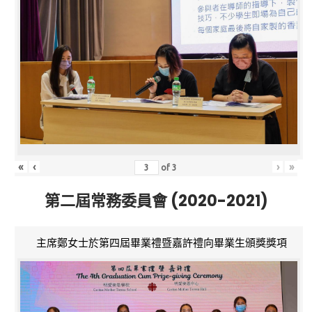
«
‹
›
»
of
3
第二屆常務委員會 (2020-2021)
主席鄭女士於第四屆畢業禮暨嘉許禮向畢業生頒獎獎項