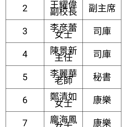
王耀偉
2
副主席
副校長
李彦蕾
3
司庫
女士
陳景新
4
司庫
主任
李麗華
5
秘書
老師
鄭清如
6
康樂
女士
龐海鳳
7
康樂
女士