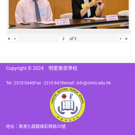
«
‹
›
»
of
3
Copyright © 2024
明愛樂恩學校
Tel : 2310 0440
Fax : 2310 8478
email : info@cmts.edu.hk
地址：香港九龍觀塘彩興路20號