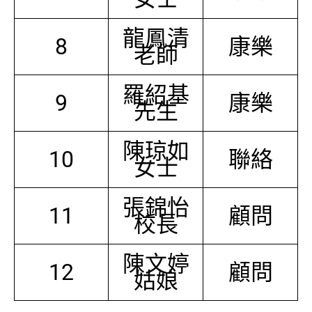
龍鳳清
8
康樂
老師
羅紹基
9
康樂
先生
陳琼如
10
聯絡
女士
張錦怡
11
顧問
校長
陳文婷
12
顧問
姑娘