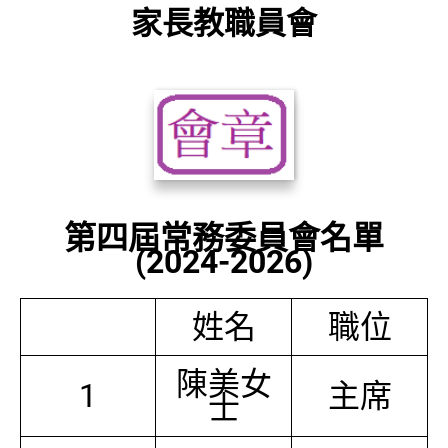
家長教職員會
第四屆常務委員會名單
(2024-2026)
姓名
職位
陳美女
1
主席
士