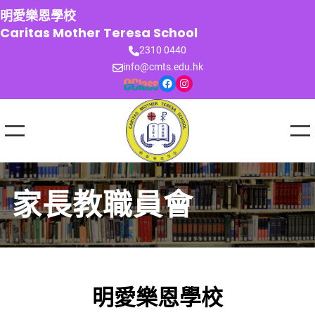
跳
明愛樂恩學校
至
Caritas Mother Teresa School
主
2310 0440
要
info@cmts.edu.hk
內
Facebook
Instagram
容
家長教職員會
明愛樂恩學校