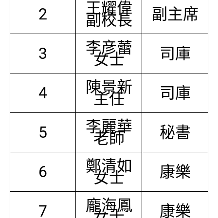
王耀偉
2
副主席
副校長
李彦蕾
3
司庫
女士
陳景新
4
司庫
主任
李麗華
5
秘書
老師
鄭清如
6
康樂
女士
龐海鳳
7
康樂
女士