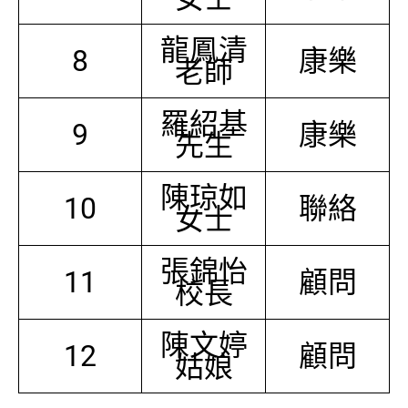
龍鳳清
8
康樂
老師
羅紹基
9
康樂
先生
陳琼如
10
聯絡
女士
張錦怡
11
顧問
校長
陳文婷
12
顧問
姑娘