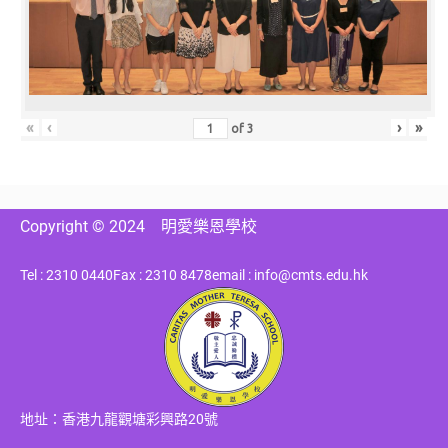
«
‹
›
»
of
3
Copyright © 2024
明愛樂恩學校
Tel : 2310 0440
Fax : 2310 8478
email : info@cmts.edu.hk
地址：香港九龍觀塘彩興路20號