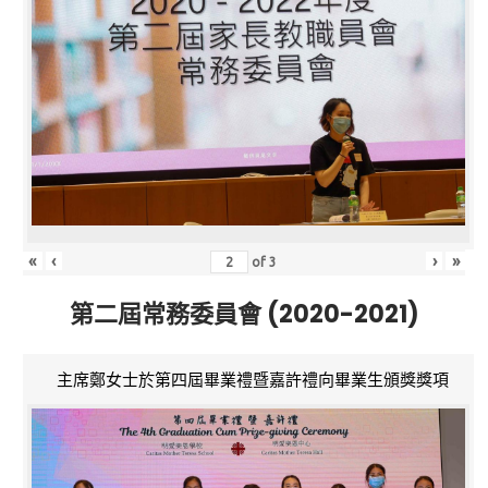
«
‹
›
»
of
3
第二屆常務委員會 (2020-2021)
主席鄭女士於第四屆畢業禮暨嘉許禮向畢業生頒獎獎項