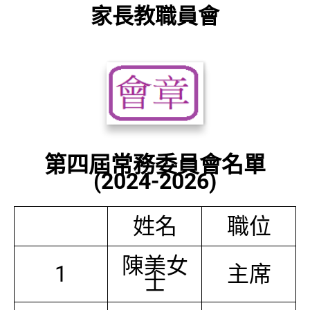
家長教職員會
第四屆常務委員會名單
(2024-2026)
姓名
職位
陳美女
1
主席
士