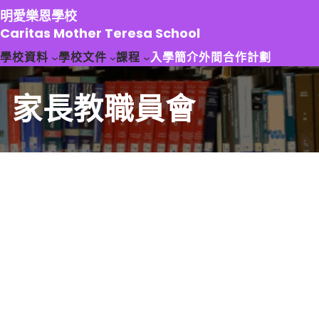
跳
明愛樂恩學校
至
Caritas Mother Teresa School
主
學校資料
學校文件
課程
入學簡介
外間合作計劃
要
內
容
家長教職員會