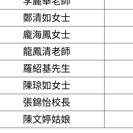
李麗華老師
鄭清如女士
龐海鳳女士
龍鳳清老師
羅紹基先生
陳琼如女士
張錦怡校長
陳文婷姑娘