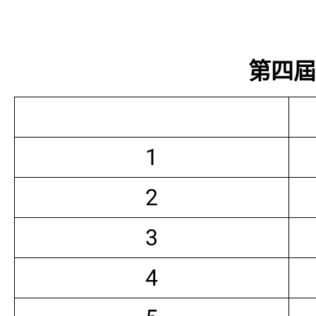
第四屆常
1
2
3
4