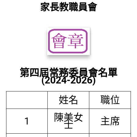
家長教職員會
第四屆常務委員會名單
(2024-2026)
姓名
職位
陳美女
1
主席
士