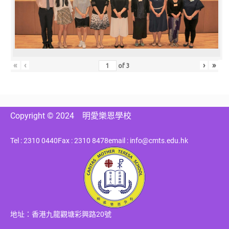
«
‹
›
»
of
3
Copyright © 2024
明愛樂恩學校
Tel : 2310 0440
Fax : 2310 8478
email : info@cmts.edu.hk
地址：香港九龍觀塘彩興路20號