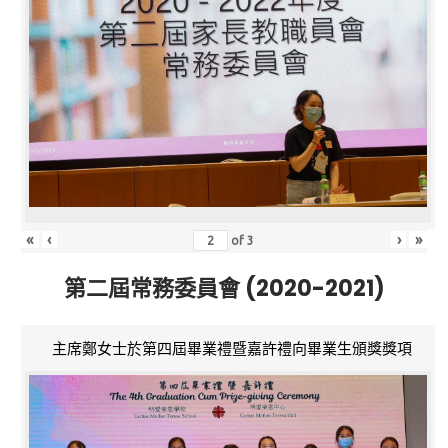
«
‹
›
»
of
3
第二屆常務委員會 (2020-2021)
主席鄭女士於第四屆畢業禮暨嘉許禮向畢業生頒獎獎項