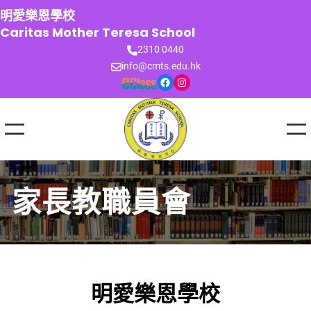
跳
明愛樂恩學校
至
Caritas Mother Teresa School
主
2310 0440
要
info@cmts.edu.hk
內
Facebook
Instagram
容
家長教職員會
明愛樂恩學校