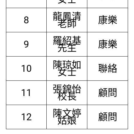
龍鳳清
8
康樂
老師
羅紹基
9
康樂
先生
陳琼如
10
聯絡
女士
張錦怡
11
顧問
校長
陳文婷
12
顧問
姑娘