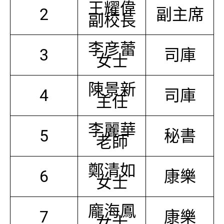
王耀偉
2
副主席
副校長
李彦蕾
3
司庫
女士
陳景新
4
司庫
主任
李麗華
5
秘書
老師
鄭清如
6
康樂
女士
龐海鳳
7
康樂
女士