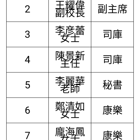
王耀偉
2
副主席
副校長
李彦蕾
3
司庫
女士
陳景新
4
司庫
主任
李麗華
5
秘書
老師
鄭清如
6
康樂
女士
龐海鳳
7
康樂
女士