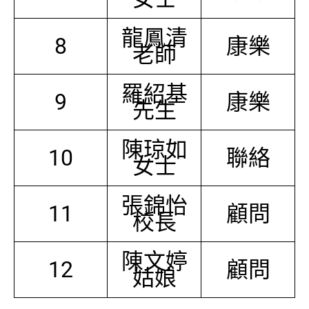
龍鳳清
8
康樂
老師
羅紹基
9
康樂
先生
陳琼如
10
聯絡
女士
張錦怡
11
顧問
校長
陳文婷
12
顧問
姑娘