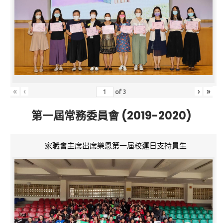
«
‹
›
»
of
3
第一屆常務委員會 (2019-2020)
家職會主席出席樂恩第一屆校運日支持員生