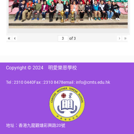
«
‹
›
»
of
3
Copyright © 2024
明愛樂恩學校
Tel : 2310 0440
Fax : 2310 8478
email : info@cmts.edu.hk
地址：香港九龍觀塘彩興路20號