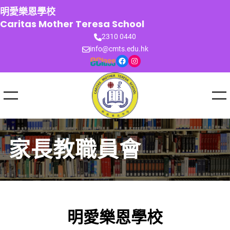
跳
明愛樂恩學校
至
Caritas Mother Teresa School
主
2310 0440
要
info@cmts.edu.hk
內
Facebook
Instagram
容
家長教職員會
明愛樂恩學校