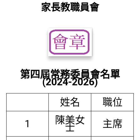
家長教職員會
第四屆常務委員會名單
(2024-2026)
姓名
職位
陳美女
1
主席
士