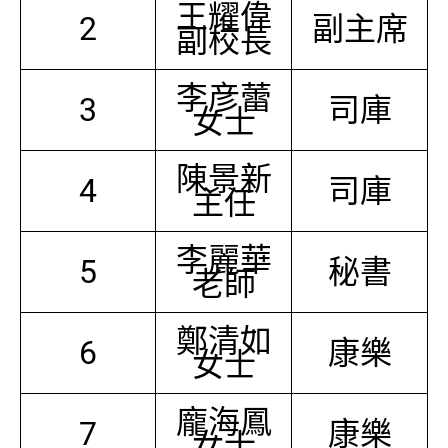
王耀偉
2
副主席
副校長
李彦蕾
3
司庫
女士
陳景新
4
司庫
主任
李麗華
5
秘書
老師
鄭清如
6
康樂
女士
龐海鳳
7
康樂
女士