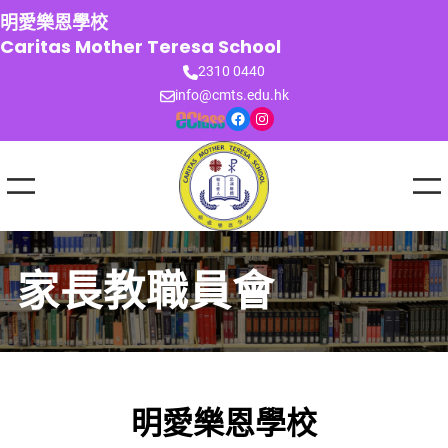
跳
明愛樂恩學校
至
Caritas Mother Teresa School
主
2310 0440
要
info@cmts.edu.hk
內
Facebook
Instagram
容
家長教職員會
明愛樂恩學校