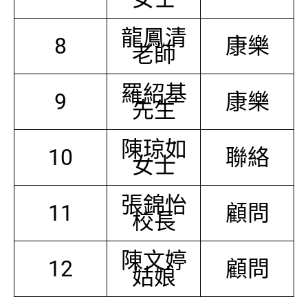
龍鳳清
8
康樂
老師
羅紹基
9
康樂
先生
陳琼如
10
聯絡
女士
張錦怡
11
顧問
校長
陳文婷
12
顧問
姑娘