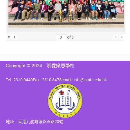
«
‹
›
»
of
3
Copyright © 2024
明愛樂恩學校
Tel : 2310 0440
Fax : 2310 8478
email : info@cmts.edu.hk
地址：香港九龍觀塘彩興路20號