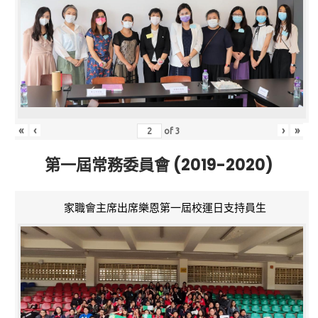
«
‹
›
»
of
3
第一屆常務委員會 (2019-2020)
家職會主席出席樂恩第一屆校運日支持員生