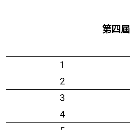
第四屆常
1
2
3
4