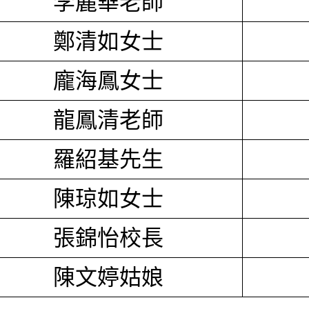
李麗華老師
鄭清如女士
龐海鳳女士
龍鳳清老師
羅紹基先生
陳琼如女士
張錦怡校長
陳文婷姑娘