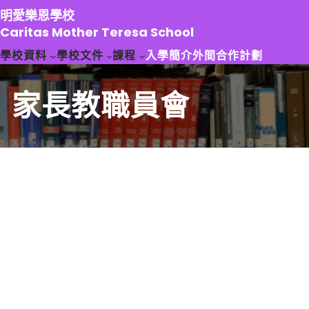
跳
明愛樂恩學校
至
Caritas Mother Teresa School
主
學校資料
學校文件
課程
入學簡介
外間合作計劃
要
內
容
家長教職員會