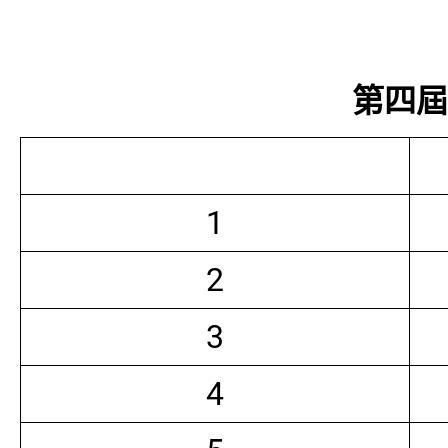
第四屆常
1
2
3
4