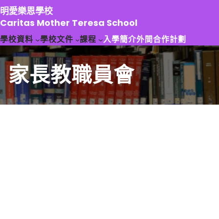
跳
明愛樂恩學校
至
Caritas Mother Teresa School
主
學校資料
學校文件
課程
入學簡介
外間合作計劃
要
內
容
家長教職員會