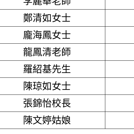
李麗華老師
鄭清如女士
龐海鳳女士
龍鳳清老師
羅紹基先生
陳琼如女士
張錦怡校長
陳文婷姑娘