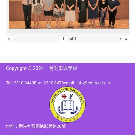
«
‹
›
»
of
3
Copyright © 2024
明愛樂恩學校
Tel : 2310 0440
Fax : 2310 8478
email : info@cmts.edu.hk
地址：香港九龍觀塘彩興路20號