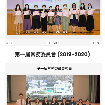
«
‹
›
»
of
3
第一屆常務委員會 (2019-2020)
第一屆常務委員會委員