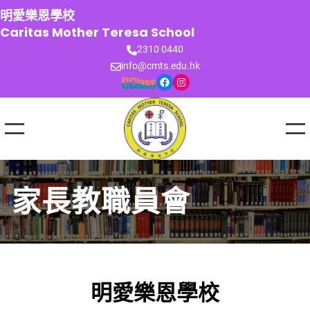
跳
明愛樂恩學校
至
Caritas Mother Teresa School
主
2310 0440
要
info@cmts.edu.hk
內
Facebook
Instagram
容
家長教職員會
明愛樂恩學校