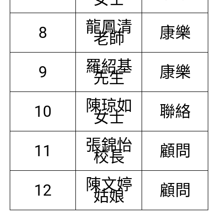
龍鳳清
8
康樂
老師
羅紹基
9
康樂
先生
陳琼如
10
聯絡
女士
張錦怡
11
顧問
校長
陳文婷
12
顧問
姑娘