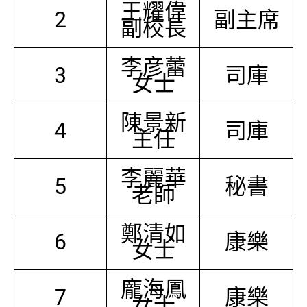
王耀偉
2
副主席
副校長
李彦蕾
3
司庫
女士
陳景新
4
司庫
主任
李麗華
5
秘書
老師
鄭清如
6
康樂
女士
龐海鳳
7
康樂
女士