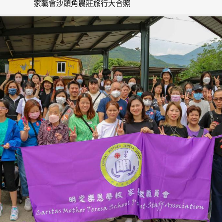
家職會沙頭角農莊旅行大合照