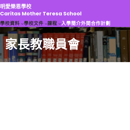
跳
明愛樂恩學校
至
Caritas Mother Teresa School
主
學校資料
學校文件
課程
入學簡介
外間合作計劃
要
內
容
家長教職員會