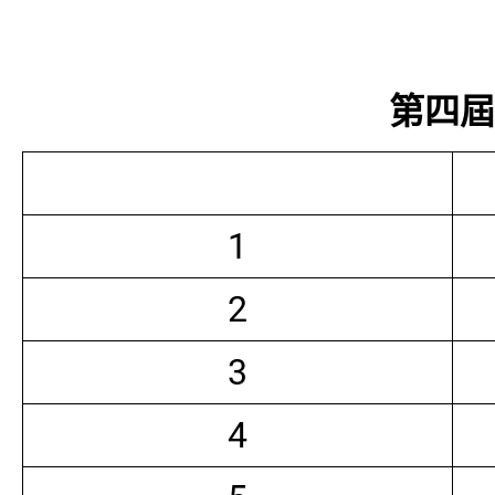
第四屆常
1
2
3
4