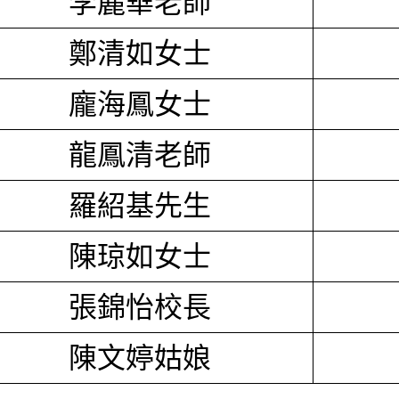
李麗華老師
鄭清如女士
龐海鳳女士
龍鳳清老師
羅紹基先生
陳琼如女士
張錦怡校長
陳文婷姑娘