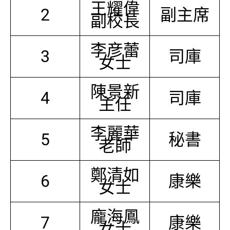
王耀偉
2
副主席
副校長
李彦蕾
3
司庫
女士
陳景新
4
司庫
主任
李麗華
5
秘書
老師
鄭清如
6
康樂
女士
龐海鳳
7
康樂
女士