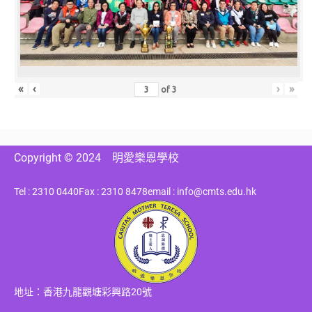
«
‹
›
»
of
3
Copyright © 2024
明愛樂恩學校
Tel : 2310 0440
Fax : 2310 8478
email : info@cmts.edu.hk
地址：香港九龍觀塘彩興路20號