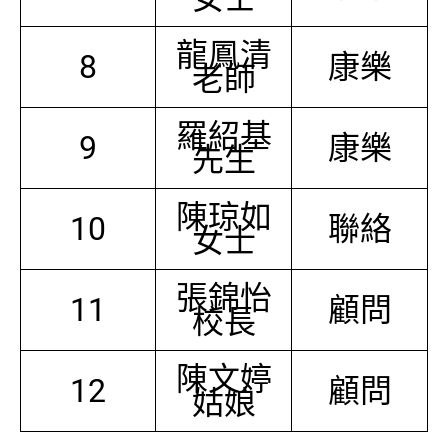
龍鳳清
8
康樂
老師
羅紹基
9
康樂
先生
陳琼如
10
聯絡
女士
張錦怡
11
顧問
校長
陳文婷
12
顧問
姑娘