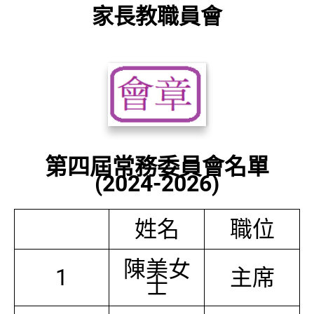
家長教職員會
第四屆常務委員會名單
(2024-2026)
姓名
職位
陳美女
1
主席
士