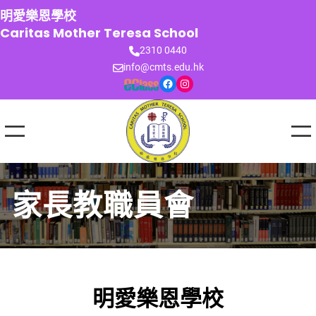
跳
明愛樂恩學校
至
Caritas Mother Teresa School
主
2310 0440
要
info@cmts.edu.hk
內
Facebook
Instagram
容
家長教職員會
明愛樂恩學校