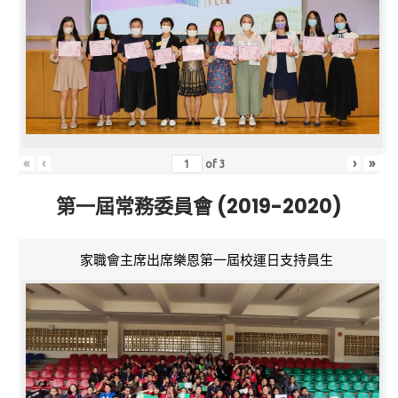
«
‹
›
»
of
3
第一屆常務委員會 (2019-2020)
家職會主席出席樂恩第一屆校運日支持員生