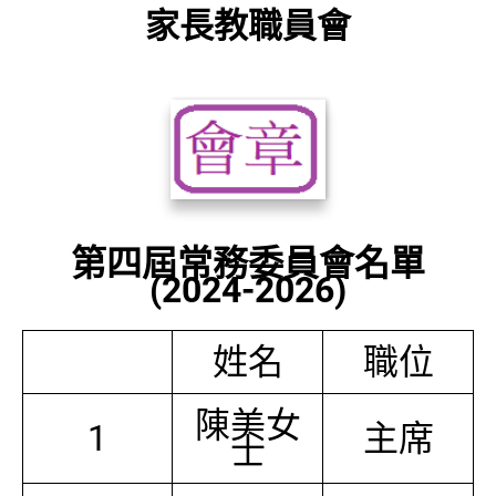
家長教職員會
第四屆常務委員會名單
(2024-2026)
姓名
職位
陳美女
1
主席
士