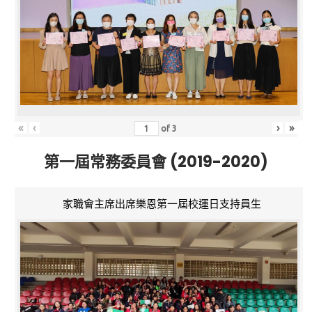
«
‹
›
»
of
3
第一屆常務委員會 (2019-2020)
家職會主席出席樂恩第一屆校運日支持員生