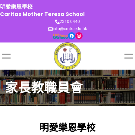
跳
明愛樂恩學校
至
Caritas Mother Teresa School
主
2310 0440
要
info@cmts.edu.hk
內
Facebook
Instagram
容
家長教職員會
明愛樂恩學校