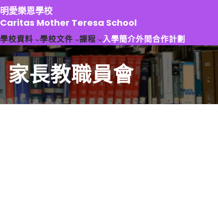
跳
明愛樂恩學校
至
Caritas Mother Teresa School
主
學校資料
學校文件
課程
入學簡介
外間合作計劃
要
內
容
家長教職員會