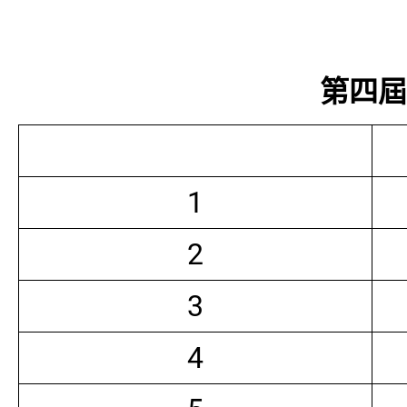
第四屆常
1
2
3
4