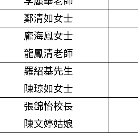
李麗華老師
鄭清如女士
龐海鳳女士
龍鳳清老師
羅紹基先生
陳琼如女士
張錦怡校長
陳文婷姑娘