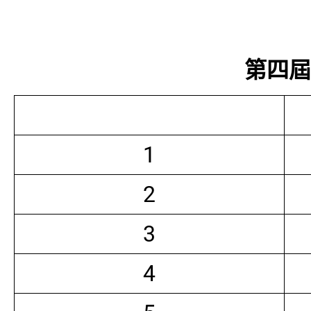
第四屆常
1
2
3
4