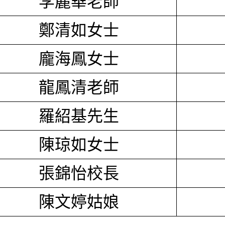
李麗華老師
鄭清如女士
龐海鳳女士
龍鳳清老師
羅紹基先生
陳琼如女士
張錦怡校長
陳文婷姑娘