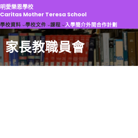
跳
明愛樂恩學校
至
Caritas Mother Teresa School
主
學校資料
學校文件
課程
入學簡介
外間合作計劃
要
內
容
家長教職員會