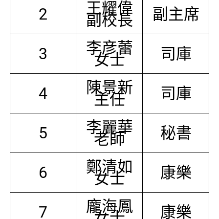
王耀偉
2
副主席
副校長
李彦蕾
3
司庫
女士
陳景新
4
司庫
主任
李麗華
5
秘書
老師
鄭清如
6
康樂
女士
龐海鳳
7
康樂
女士