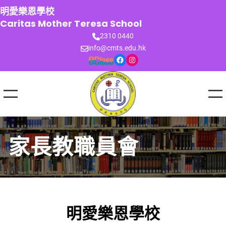
跳
明愛樂恩學校
至
Caritas Mother Teresa School
主
2310 0440
要
info@cmts.edu.hk
內
Facebook
Instagram
容
家長教職員會
明愛樂恩學校