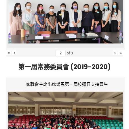
«
‹
›
»
of
3
第一屆常務委員會 (2019-2020)
家職會主席出席樂恩第一屆校運日支持員生