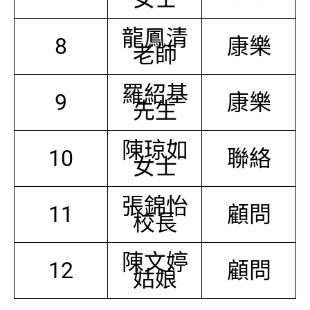
龍鳳清
8
康樂
老師
羅紹基
9
康樂
先生
陳琼如
10
聯絡
女士
張錦怡
11
顧問
校長
陳文婷
12
顧問
姑娘