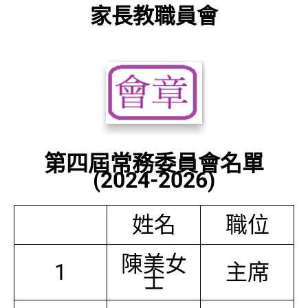
家長教職員會
第四屆常務委員會名單
(2024-2026)
姓名
職位
陳美女
1
主席
士