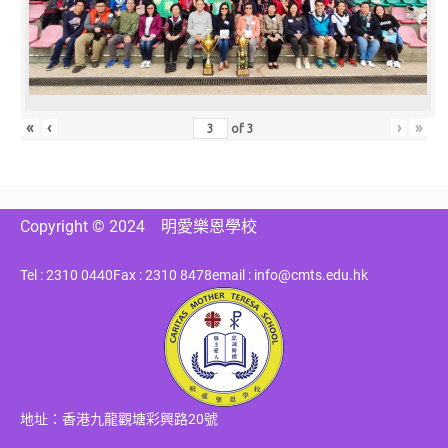
«
‹
›
»
of
3
Copyright © 2024
明愛樂恩學校
Tel : 2310 0440
Fax : 2310 8478
email : info@cmts.edu.hk
地址：香港九龍觀塘彩興路20號