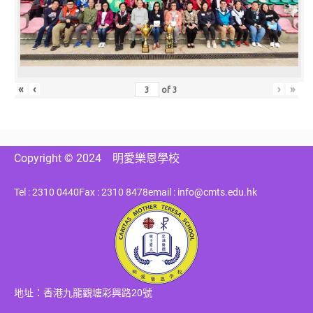
«
‹
›
»
of
3
Copyright © 2024
明愛樂恩學校
Tel : 2310 0440
Fax : 2310 8478
email : info@cmts.edu.hk
地址：香港九龍觀塘彩興路20號