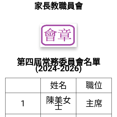
家長教職員會
第四屆常務委員會名單
(2024-2026)
姓名
職位
陳美女
1
主席
士