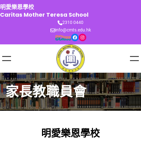
跳
明愛樂恩學校
至
Caritas Mother Teresa School
主
2310 0440
要
info@cmts.edu.hk
內
Facebook
Instagram
容
家長教職員會
明愛樂恩學校