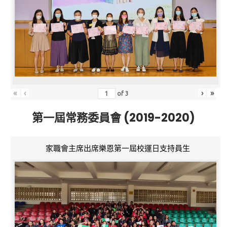
«
‹
›
»
of
3
第一屆常務委員會 (2019-2020)
家職會主席出席樂恩第一屆校運日支持員生