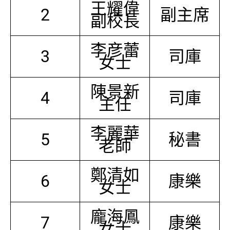
王耀偉
2
副主席
副校長
李彦蕾
3
司庫
女士
陳景新
4
司庫
主任
李麗華
5
秘書
老師
鄭清如
6
康樂
女士
龐海鳳
7
康樂
女士