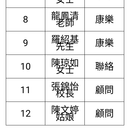
龍鳳清
8
康樂
老師
羅紹基
9
康樂
先生
陳琼如
10
聯絡
女士
張錦怡
11
顧問
校長
陳文婷
12
顧問
姑娘