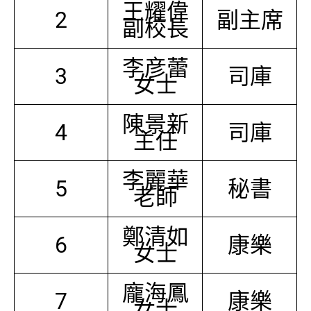
王耀偉
2
副主席
副校長
李彦蕾
3
司庫
女士
陳景新
4
司庫
主任
李麗華
5
秘書
老師
鄭清如
6
康樂
女士
龐海鳳
7
康樂
女士