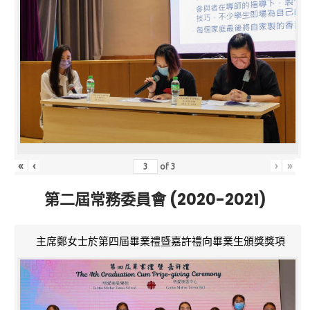
«
‹
›
»
of
3
第二屆常務委員會 (2020-2021)
主席鄭女士於第四屆畢業禮暨嘉許禮向畢業生頒獎獎項