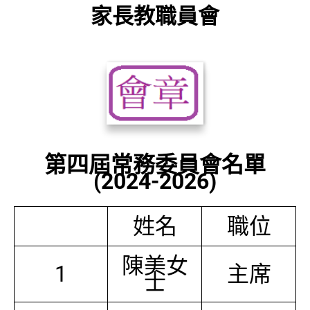
家長教職員會
第四屆常務委員會名單
(2024-2026)
姓名
職位
陳美女
1
主席
士