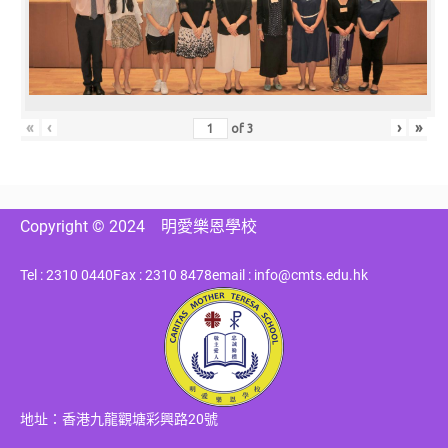
«
‹
›
»
of
3
Copyright © 2024
明愛樂恩學校
Tel : 2310 0440
Fax : 2310 8478
email : info@cmts.edu.hk
地址：香港九龍觀塘彩興路20號