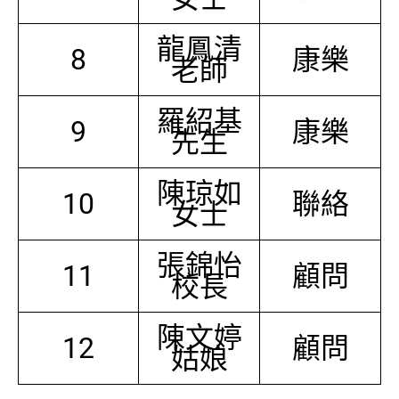
龍鳳清
8
康樂
老師
羅紹基
9
康樂
先生
陳琼如
10
聯絡
女士
張錦怡
11
顧問
校長
陳文婷
12
顧問
姑娘