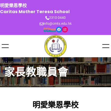
跳
明愛樂恩學校
至
Caritas Mother Teresa School
主
2310 0440
要
info@cmts.edu.hk
內
Facebook
Instagram
容
家長教職員會
明愛樂恩學校