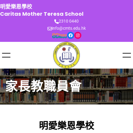
跳
明愛樂恩學校
至
Caritas Mother Teresa School
主
2310 0440
要
info@cmts.edu.hk
內
Facebook
Instagram
容
家長教職員會
明愛樂恩學校