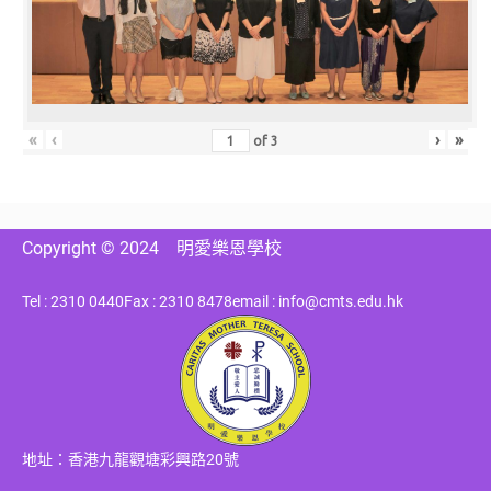
«
‹
›
»
of
3
Copyright © 2024
明愛樂恩學校
Tel : 2310 0440
Fax : 2310 8478
email : info@cmts.edu.hk
地址：香港九龍觀塘彩興路20號