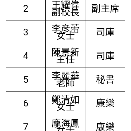
王耀偉
2
副主席
副校長
李彦蕾
3
司庫
女士
陳景新
4
司庫
主任
李麗華
5
秘書
老師
鄭清如
6
康樂
女士
龐海鳳
7
康樂
女士