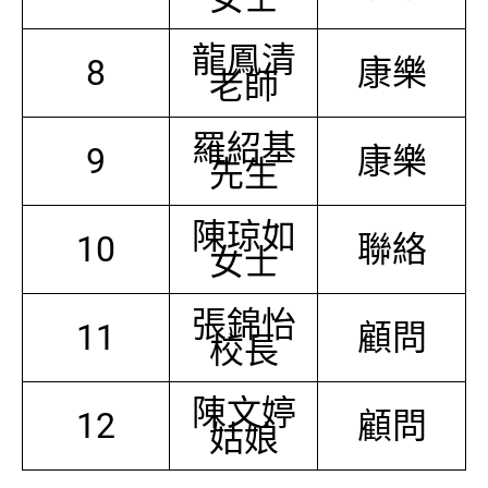
龍鳳清
8
康樂
老師
羅紹基
9
康樂
先生
陳琼如
10
聯絡
女士
張錦怡
11
顧問
校長
陳文婷
12
顧問
姑娘