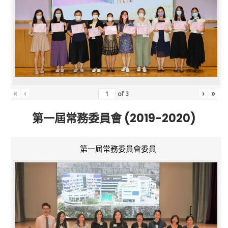
«
‹
›
»
of
3
第一屆常務委員會 (2019-2020)
第一屆常務委員會委員