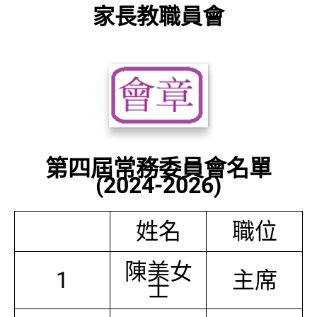
家長教職員會
第四屆常務委員會名單
(2024-2026)
姓名
職位
陳美女
1
主席
士