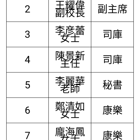
王耀偉
2
副主席
副校長
李彦蕾
3
司庫
女士
陳景新
4
司庫
主任
李麗華
5
秘書
老師
鄭清如
6
康樂
女士
龐海鳳
7
康樂
女士