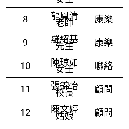
龍鳳清
8
康樂
老師
羅紹基
9
康樂
先生
陳琼如
10
聯絡
女士
張錦怡
11
顧問
校長
陳文婷
12
顧問
姑娘