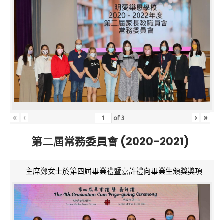
«
‹
›
»
of
3
第二屆常務委員會 (2020-2021)
主席鄭女士於第四屆畢業禮暨嘉許禮向畢業生頒獎獎項