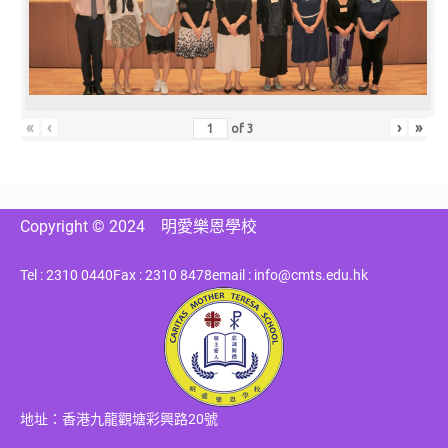
«
‹
›
»
of
3
Copyright © 2024
明愛樂恩學校
Tel : 2310 0440
Fax : 2310 8478
email : info@cmts.edu.hk
地址：香港九龍觀塘彩興路20號