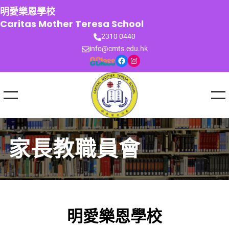
跳
明愛樂恩學校
至
Caritas Mother Teresa School
主
2310 0440
要
info@cmts.edu.hk
內
Facebook
Instagram
容
家長教職員會
明愛樂恩學校