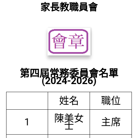
家長教職員會
第四屆常務委員會名單
(2024-2026)
姓名
職位
陳美女
1
主席
士