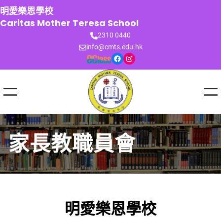
跳
明愛樂恩學校
至
Caritas Mother Teresa School
主
2310 0440
要
info@cmts.edu.hk
內
Facebook
Instagram
容
家長教職員會
明愛樂恩學校