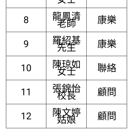
龍鳳清
8
康樂
老師
羅紹基
9
康樂
先生
陳琼如
10
聯絡
女士
張錦怡
11
顧問
校長
陳文婷
12
顧問
姑娘