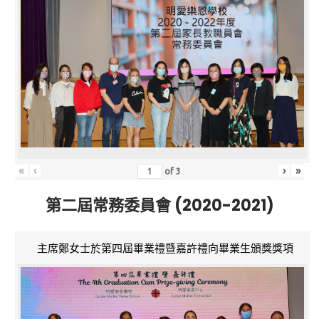
«
‹
›
»
of
3
第二屆常務委員會 (2020-2021)
主席鄭女士於第四屆畢業禮暨嘉許禮向畢業生頒獎獎項