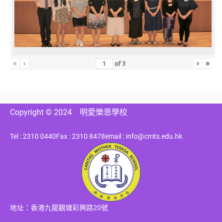
«
‹
›
»
of
3
Copyright © 2024
明愛樂恩學校
Tel : 2310 0440
Fax : 2310 8478
email : info@cmts.edu.hk
地址：香港九龍觀塘彩興路20號