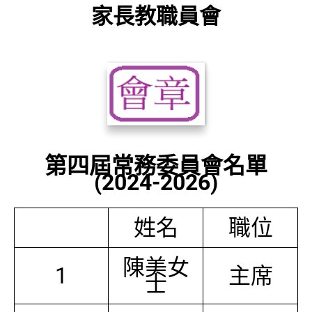
家長教職員會
第四屆常務委員會名單
(2024-2026)
姓名
職位
陳美女
1
主席
士