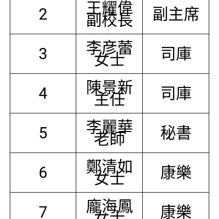
王耀偉
2
副主席
副校長
李彦蕾
3
司庫
女士
陳景新
4
司庫
主任
李麗華
5
秘書
老師
鄭清如
6
康樂
女士
龐海鳳
7
康樂
女士