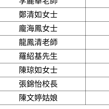
李麗華老師
鄭清如女士
龐海鳳女士
龍鳳清老師
羅紹基先生
陳琼如女士
張錦怡校長
陳文婷姑娘