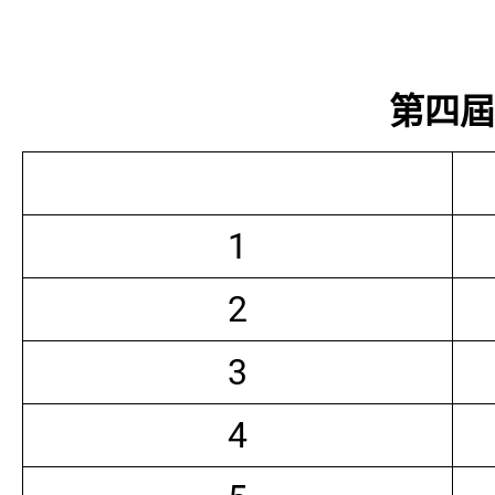
第四屆常
1
2
3
4