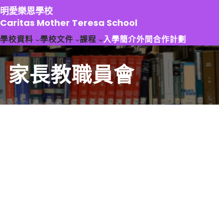
跳
明愛樂恩學校
至
Caritas Mother Teresa School
主
學校資料
學校文件
課程
入學簡介
外間合作計劃
要
內
容
家長教職員會