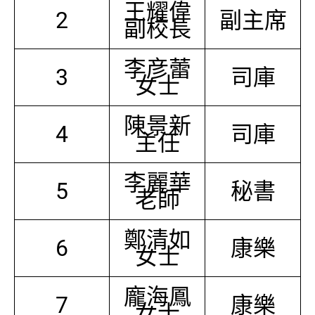
王耀偉
2
副主席
副校長
李彦蕾
3
司庫
女士
陳景新
4
司庫
主任
李麗華
5
秘書
老師
鄭清如
6
康樂
女士
龐海鳳
7
康樂
女士