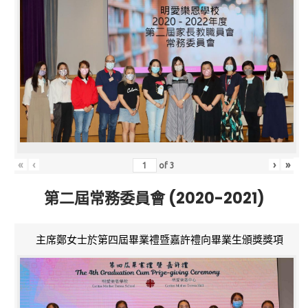
«
‹
›
»
of
3
第二屆常務委員會 (2020-2021)
主席鄭女士於第四屆畢業禮暨嘉許禮向畢業生頒獎獎項