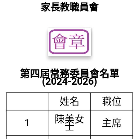
家長教職員會
第四屆常務委員會名單
(2024-2026)
姓名
職位
陳美女
1
主席
士