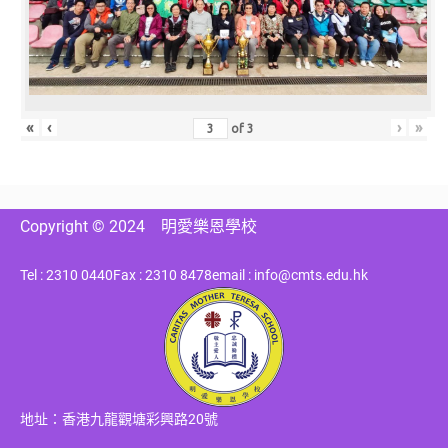
«
‹
›
»
of
3
Copyright © 2024
明愛樂恩學校
Tel : 2310 0440
Fax : 2310 8478
email : info@cmts.edu.hk
地址：香港九龍觀塘彩興路20號