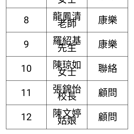
龍鳳清
8
康樂
老師
羅紹基
9
康樂
先生
陳琼如
10
聯絡
女士
張錦怡
11
顧問
校長
陳文婷
12
顧問
姑娘