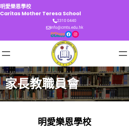
跳
明愛樂恩學校
至
Caritas Mother Teresa School
主
2310 0440
要
info@cmts.edu.hk
內
Facebook
Instagram
容
家長教職員會
明愛樂恩學校