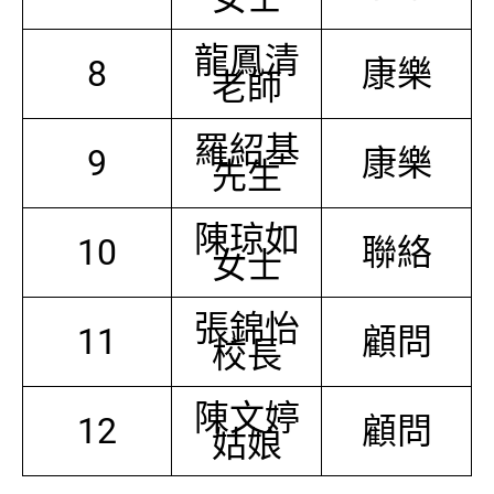
龍鳳清
8
康樂
老師
羅紹基
9
康樂
先生
陳琼如
10
聯絡
女士
張錦怡
11
顧問
校長
陳文婷
12
顧問
姑娘