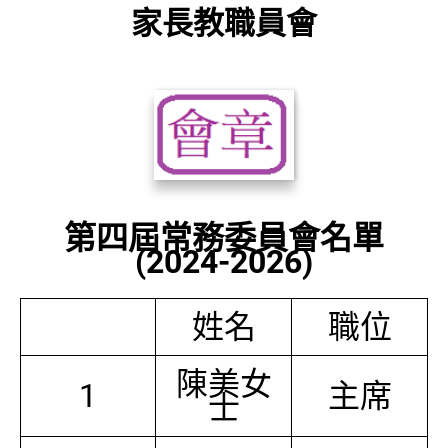
家長教職員會
第四屆常務委員會名單
(2024-2026)
姓名
職位
陳美女
1
主席
士