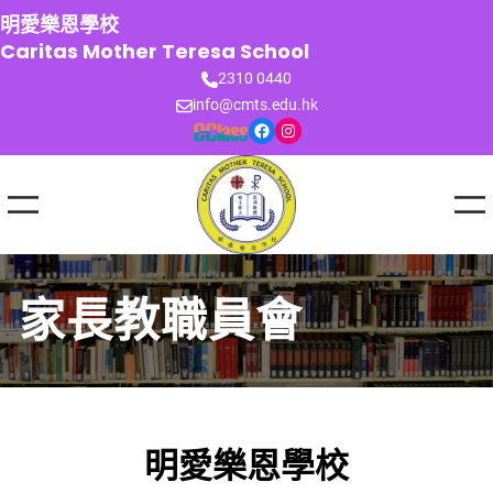
跳
明愛樂恩學校
至
Caritas Mother Teresa School
主
2310 0440
要
info@cmts.edu.hk
內
Facebook
Instagram
容
家長教職員會
明愛樂恩學校