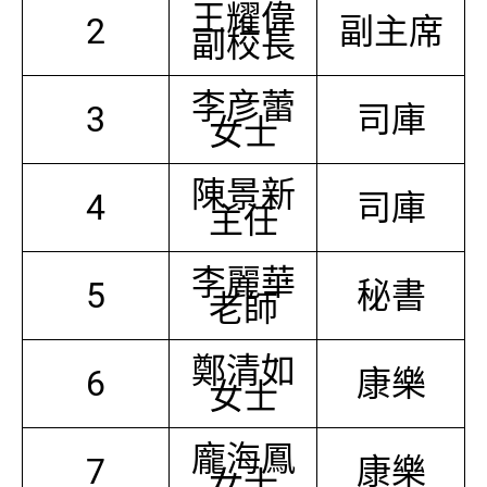
王耀偉
2
副主席
副校長
李彦蕾
3
司庫
女士
陳景新
4
司庫
主任
李麗華
5
秘書
老師
鄭清如
6
康樂
女士
龐海鳳
7
康樂
女士