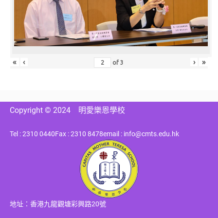
«
‹
›
»
of
3
Copyright © 2024
明愛樂恩學校
Tel : 2310 0440
Fax : 2310 8478
email : info@cmts.edu.hk
地址：香港九龍觀塘彩興路20號