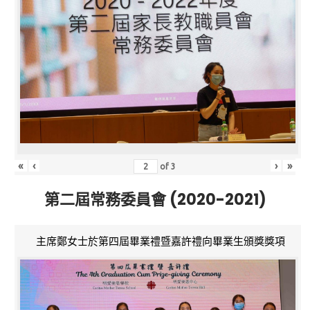
«
‹
›
»
of
3
第二屆常務委員會 (2020-2021)
主席鄭女士於第四屆畢業禮暨嘉許禮向畢業生頒獎獎項