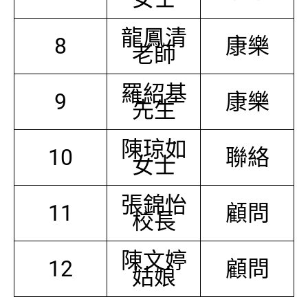
龍鳳清
8
康樂
老師
羅紹基
9
康樂
先生
陳琼如
10
聯絡
女士
張錦怡
11
顧問
校長
陳文婷
12
顧問
姑娘