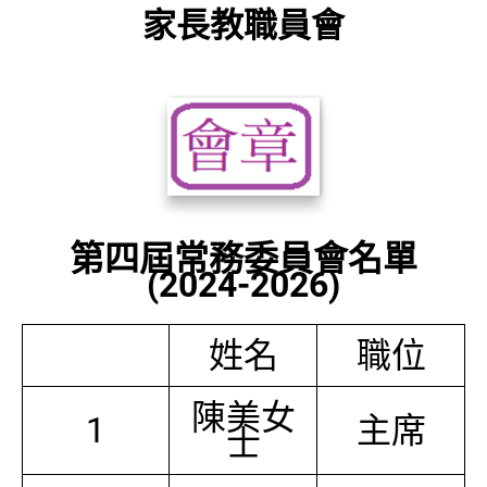
家長教職員會
第四屆常務委員會名單
(2024-2026)
姓名
職位
陳美女
1
主席
士