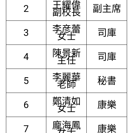
王耀偉
2
副主席
副校長
李彦蕾
3
司庫
女士
陳景新
4
司庫
主任
李麗華
5
秘書
老師
鄭清如
6
康樂
女士
龐海鳳
7
康樂
女士