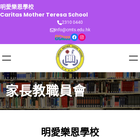
跳
明愛樂恩學校
至
Caritas Mother Teresa School
主
2310 0440
要
info@cmts.edu.hk
內
Facebook
Instagram
容
家長教職員會
明愛樂恩學校