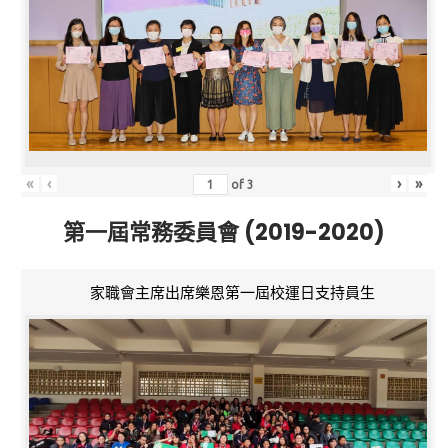
«
‹
›
»
of
3
第一屆常務委員會 (2019-2020)
家職會主席出席樂恩第一屆校運日支持員生