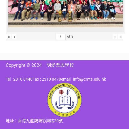
«
‹
›
»
of
3
Copyright © 2024
明愛樂恩學校
Tel : 2310 0440
Fax : 2310 8478
email : info@cmts.edu.hk
地址：香港九龍觀塘彩興路20號