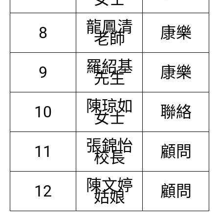
龍鳳清
8
康樂
老師
羅紹基
9
康樂
先生
陳琼如
10
聯絡
女士
張錦怡
11
顧問
校長
陳文婷
12
顧問
姑娘