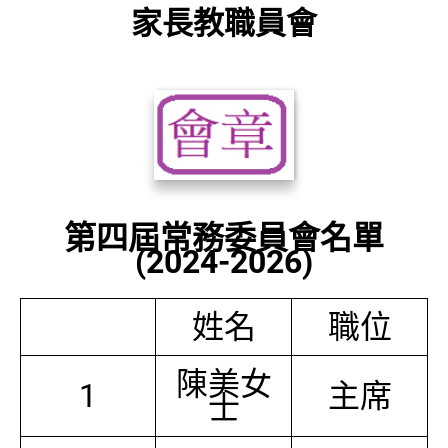
家長教職員會
第四屆常務委員會名單
(2024-2026)
姓名
職位
陳美女
1
主席
士