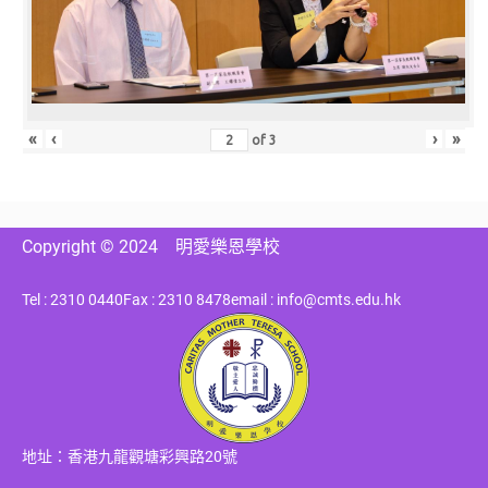
«
‹
›
»
of
3
Copyright © 2024
明愛樂恩學校
Tel : 2310 0440
Fax : 2310 8478
email : info@cmts.edu.hk
地址：香港九龍觀塘彩興路20號