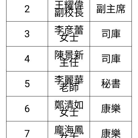
王耀偉
2
副主席
副校長
李彦蕾
3
司庫
女士
陳景新
4
司庫
主任
李麗華
5
秘書
老師
鄭清如
6
康樂
女士
龐海鳳
7
康樂
女士