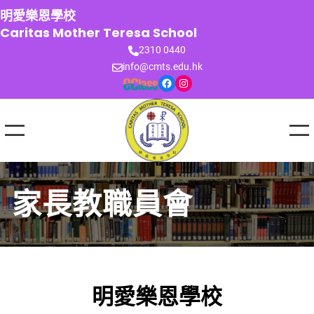
跳
明愛樂恩學校
至
Caritas Mother Teresa School
主
2310 0440
要
info@cmts.edu.hk
內
Facebook
Instagram
容
家長教職員會
明愛樂恩學校