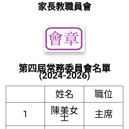
家長教職員會
第四屆常務委員會名單
(2024-2026)
姓名
職位
陳美女
1
主席
士