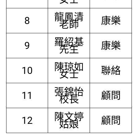
龍鳳清
8
康樂
老師
羅紹基
9
康樂
先生
陳琼如
10
聯絡
女士
張錦怡
11
顧問
校長
陳文婷
12
顧問
姑娘