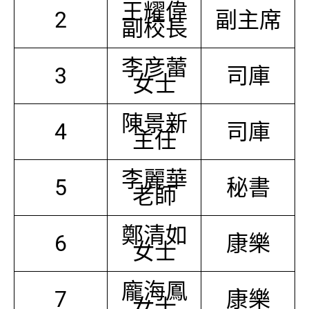
王耀偉
2
副主席
副校長
李彦蕾
3
司庫
女士
陳景新
4
司庫
主任
李麗華
5
秘書
老師
鄭清如
6
康樂
女士
龐海鳳
7
康樂
女士