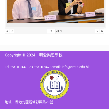
«
‹
›
»
of
3
Copyright © 2024
明愛樂恩學校
Tel : 2310 0440
Fax : 2310 8478
email : info@cmts.edu.hk
地址：香港九龍觀塘彩興路20號