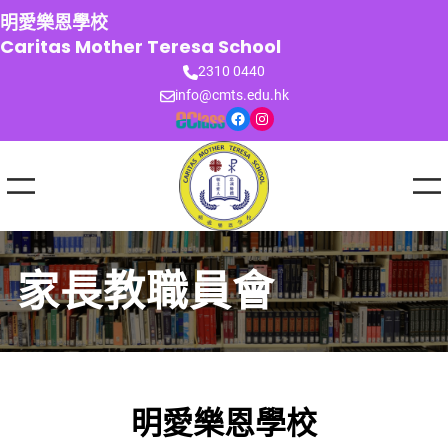
跳
明愛樂恩學校
至
Caritas Mother Teresa School
主
2310 0440
要
info@cmts.edu.hk
內
Facebook
Instagram
容
家長教職員會
明愛樂恩學校