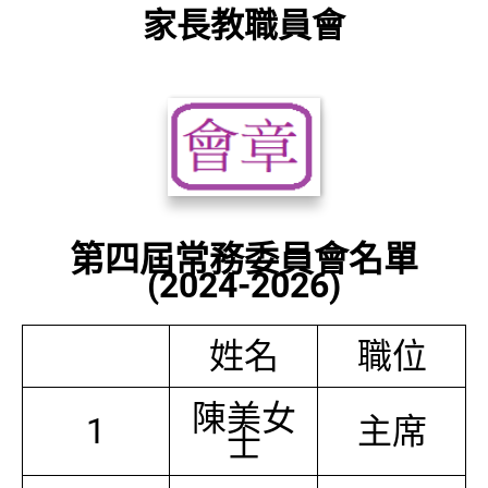
家長教職員會
第四屆常務委員會名單
(2024-2026)
姓名
職位
陳美女
1
主席
士