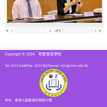
«
‹
›
»
of
3
Copyright © 2024
明愛樂恩學校
Tel : 2310 0440
Fax : 2310 8478
email : info@cmts.edu.hk
地址：香港九龍觀塘彩興路20號