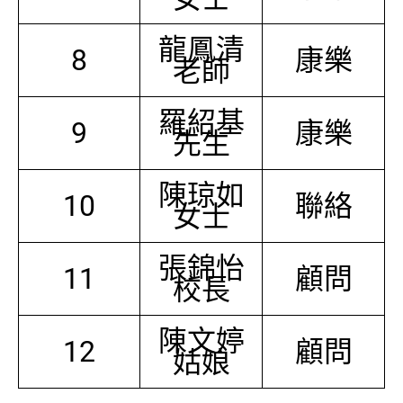
龍鳳清
8
康樂
老師
羅紹基
9
康樂
先生
陳琼如
10
聯絡
女士
張錦怡
11
顧問
校長
陳文婷
12
顧問
姑娘