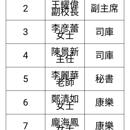
王耀偉
2
副主席
副校長
李彦蕾
3
司庫
女士
陳景新
4
司庫
主任
李麗華
5
秘書
老師
鄭清如
6
康樂
女士
龐海鳳
7
康樂
女士