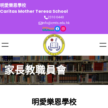
跳
明愛樂恩學校
至
Caritas Mother Teresa School
主
2310 0440
要
info@cmts.edu.hk
內
Facebook
Instagram
容
家長教職員會
明愛樂恩學校