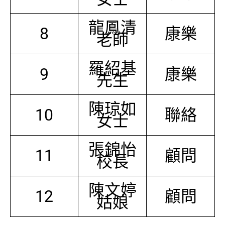
龍鳳清
8
康樂
老師
羅紹基
9
康樂
先生
陳琼如
10
聯絡
女士
張錦怡
11
顧問
校長
陳文婷
12
顧問
姑娘