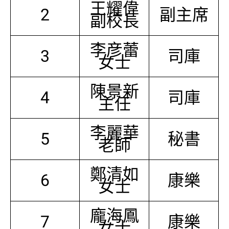
王耀偉
2
副主席
副校長
李彦蕾
3
司庫
女士
陳景新
4
司庫
主任
李麗華
5
秘書
老師
鄭清如
6
康樂
女士
龐海鳳
7
康樂
女士