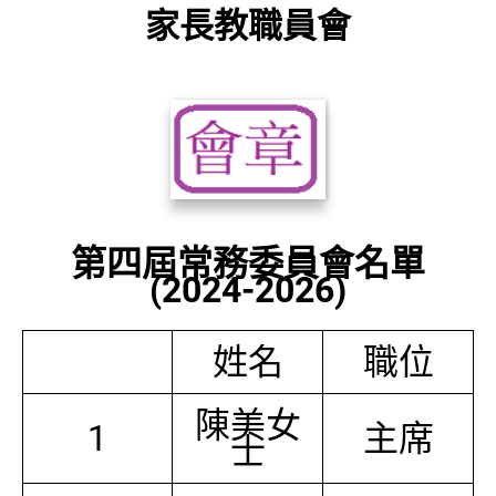
家長教職員會
第四屆常務委員會名單
(2024-2026)
姓名
職位
陳美女
1
主席
士