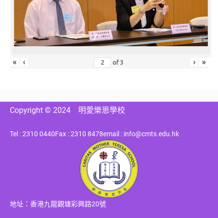
«
‹
›
»
of
3
Copyright © 2024
明愛樂恩學校
Tel : 2310 0440
Fax : 2310 8478
email : info@cmts.edu.hk
地址：香港九龍觀塘彩興路20號