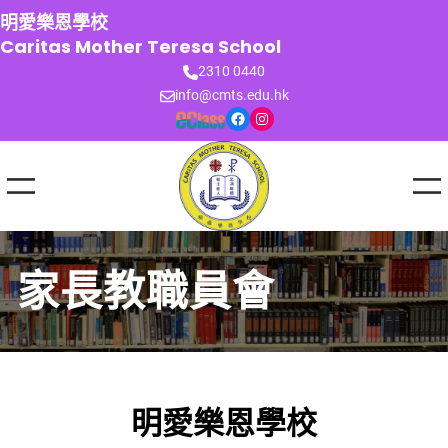
跳
明愛樂恩學校
至
Caritas Mother Teresa School
主
2310 0440
要
info@cmts.edu.hk
內
Facebook
Instagram
容
家長教職員會
明愛樂恩學校