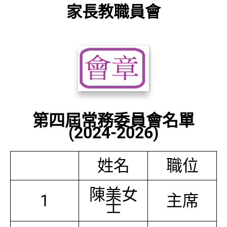
家長教職員會
第四屆常務委員會名單
(2024-2026)
姓名
職位
陳美女
1
主席
士