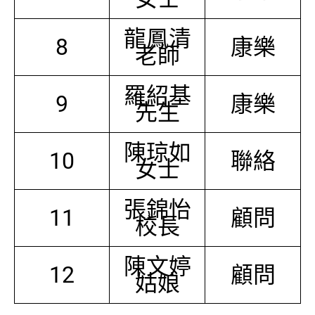
龍鳳清
8
康樂
老師
羅紹基
9
康樂
先生
陳琼如
10
聯絡
女士
張錦怡
11
顧問
校長
陳文婷
12
顧問
姑娘