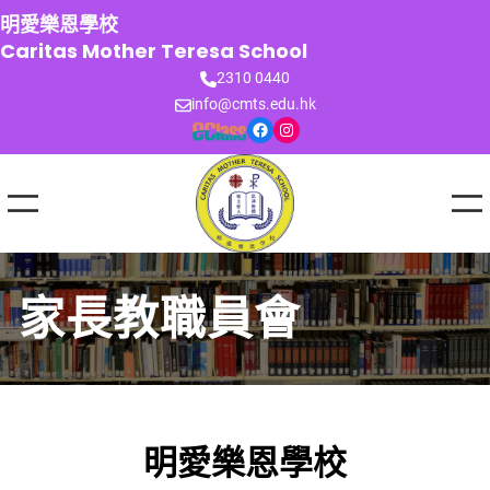
跳
明愛樂恩學校
至
Caritas Mother Teresa School
主
2310 0440
要
info@cmts.edu.hk
內
Facebook
Instagram
容
家長教職員會
明愛樂恩學校