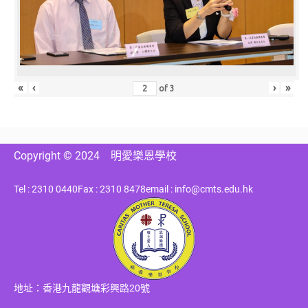
«
‹
›
»
of
3
Copyright © 2024
明愛樂恩學校
Tel : 2310 0440
Fax : 2310 8478
email : info@cmts.edu.hk
地址：香港九龍觀塘彩興路20號