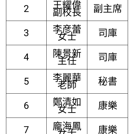
王耀偉
2
副主席
副校長
李彦蕾
3
司庫
女士
陳景新
4
司庫
主任
李麗華
5
秘書
老師
鄭清如
6
康樂
女士
龐海鳳
7
康樂
女士